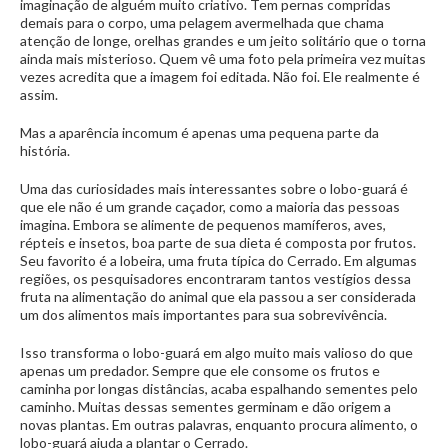
imaginação de alguém muito criativo. Tem pernas compridas
demais para o corpo, uma pelagem avermelhada que chama
atenção de longe, orelhas grandes e um jeito solitário que o torna
ainda mais misterioso. Quem vê uma foto pela primeira vez muitas
vezes acredita que a imagem foi editada. Não foi. Ele realmente é
assim.
Mas a aparência incomum é apenas uma pequena parte da
história.
Uma das curiosidades mais interessantes sobre o lobo-guará é
que ele não é um grande caçador, como a maioria das pessoas
imagina. Embora se alimente de pequenos mamíferos, aves,
répteis e insetos, boa parte de sua dieta é composta por frutos.
Seu favorito é a lobeira, uma fruta típica do Cerrado. Em algumas
regiões, os pesquisadores encontraram tantos vestígios dessa
fruta na alimentação do animal que ela passou a ser considerada
um dos alimentos mais importantes para sua sobrevivência.
Isso transforma o lobo-guará em algo muito mais valioso do que
apenas um predador. Sempre que ele consome os frutos e
caminha por longas distâncias, acaba espalhando sementes pelo
caminho. Muitas dessas sementes germinam e dão origem a
novas plantas. Em outras palavras, enquanto procura alimento, o
lobo-guará ajuda a plantar o Cerrado.