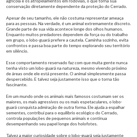
agrícola e os atropelamentos em rodovias, o que torna sua
conservação diretamente dependente da proteção do Cerrado.
Apesar de seu tamanho, ele não costuma representar ameaça
para as pessoas. Na verdade, é um animal extremamente discreto.
Grande parte de sua vida acontece longe dos olhos humanos.
Enquanto muitos predadores dependem da força ou do trabalho
em grupo, o lobo-guará prefere a cautela. Caminha sozinho, evita
confrontos e passa boa parte do tempo explorando seu território
em silêncio.
Esse comportamento reservado faz com que muita gente nunca
tenha visto um lobo-guará na natureza, mesmo vivendo próximo
de áreas onde ele está presente. O animal simplesmente passa
despercebido. E talvez seja justamente isso que o torna tão
fascinante.
Em um mundo onde os animais mais famosos costumam ser os
maiores, os mais agressivos ou os mais espetaculares, o lobo-
guará conquista admiração de outra forma. Ele ajuda a espalhar
sementes, contribui para o equilíbrio ecológico do Cerrado,
controla populações de pequenos animais e continua
desempenhando seu papel longe dos holofotes.
Talvez a maior curiosidade sobre o lobo-guará seja justamente