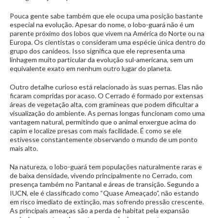
Pouca gente sabe também que ele ocupa uma posição bastante
especial na evolução. Apesar do nome, o lobo-guará não é um
parente próximo dos lobos que vivem na América do Norte ou na
Europa. Os cientistas o consideram uma espécie única dentro do
grupo dos canídeos. Isso significa que ele representa uma
linhagem muito particular da evolução sul-americana, sem um
equivalente exato em nenhum outro lugar do planeta.
Outro detalhe curioso está relacionado às suas pernas. Elas não
ficaram compridas por acaso. O Cerrado é formado por extensas
áreas de vegetação alta, com gramíneas que podem dificultar a
visualização do ambiente. As pernas longas funcionam como uma
vantagem natural, permitindo que o animal enxergue acima do
capim e localize presas com mais facilidade. É como se ele
estivesse constantemente observando o mundo de um ponto
mais alto.
Na natureza, o lobo-guará tem populações naturalmente raras e
de baixa densidade, vivendo principalmente no Cerrado, com
presença também no Pantanal e áreas de transição. Segundo a
IUCN, ele é classificado como “Quase Ameaçado”, não estando
em risco imediato de extinção, mas sofrendo pressão crescente.
As principais ameaças são a perda de habitat pela expansão