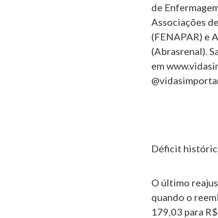
de Enfermagem
Associações de
(FENAPAR) e Al
(Abrasrenal). 
em www.vidasi
@vidasimporta
Déficit históri
O último reaju
quando o reemb
179,03 para R$