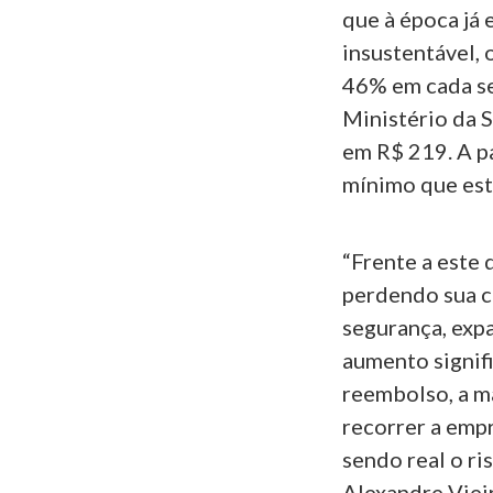
que à época já 
insustentável, 
46% em cada se
Ministério da S
em R$ 219. A pa
mínimo que est
“Frente a este 
perdendo sua c
segurança, exp
aumento signif
reembolso, a m
recorrer a emp
sendo real o ri
Alexandre Viei