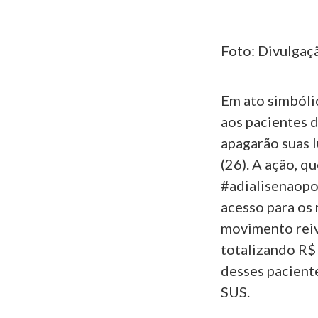
Foto: Divulgaç
Em ato simbólic
aos pacientes 
apagarão suas l
(26). A ação, q
#adialisenaopo
acesso para os 
movimento reiv
totalizando R$ 
desses paciente
SUS.