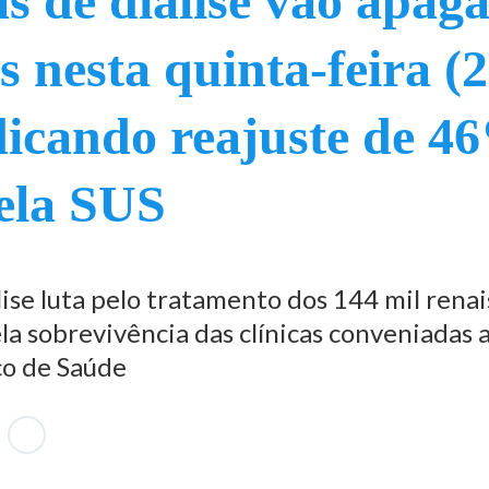
as de diálise vão apag
s nesta quinta-feira (
dicando reajuste de 4
ela SUS
lise luta pelo tratamento dos 144 mil renai
ela sobrevivência das clínicas conveniadas 
co de Saúde