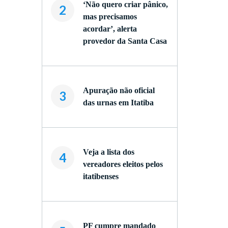
‘Não quero criar pânico,
2
mas precisamos
acordar’, alerta
provedor da Santa Casa
e
Apuração não oficial
3
das urnas em Itatiba
Veja a lista dos
4
vereadores eleitos pelos
itatibenses
PF cumpre mandado