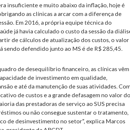
era insuficiente e muito abaixo da inflação, hoje é
obrigando as clínicas a arcar com a diferença de
ssão. Em 2016, a própria equipe técnica do
aúde já havia calculado o custo da sessão da diális
rtir de cálculos de atualização dos custos, o valor
á sendo defendido junto ao MS é de R$ 285,45.
quadro de desequilíbrio financeiro, as clínicas vêm
apacidade de investimento em qualidade,
ansão e até da manutenção de suas atividades. Co
icativo de custos e a grande defasagem no valor d
aioria das prestadoras de serviço ao SUS precisa
réstimos ou não consegue sustentar o tratamento,
sco de desinvestimento no setor”, explica Marcos
ra, presidente da ABCDT.