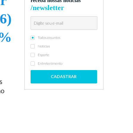
ar
receba nossas notícias
/newsletter
26)
6%
Todos assuntos
Notícias
Esporte
Entretenimento
CADASTRAR
s
ao