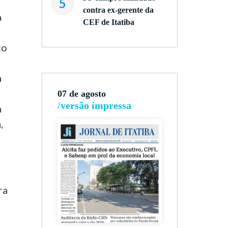
5
contra ex-gerente da
a
CEF de Itatiba
co
a
07 de agosto
/versão impressa
m
,
ra