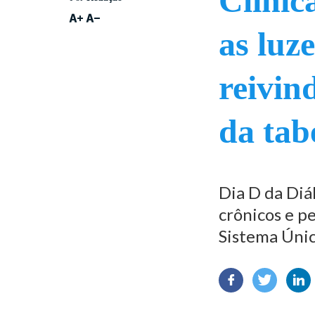
Clínic
as luze
reivin
da tab
Dia D da Diá
crônicos e p
Sistema Úni