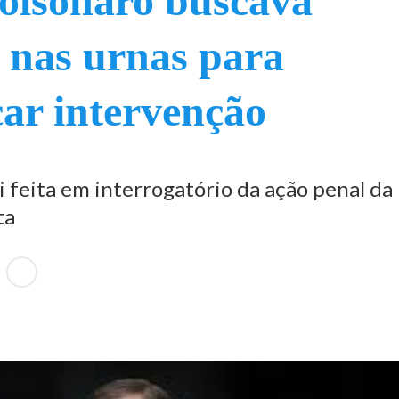
olsonaro buscava
 nas urnas para
icar intervenção
i feita em interrogatório da ação penal da
ta