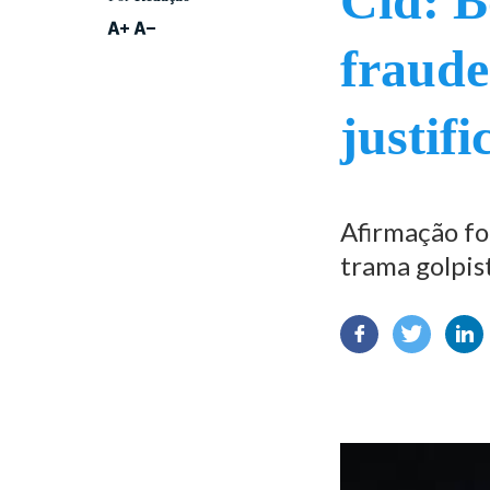
Cid: B
fraude
justif
Afirmação fo
trama golpis