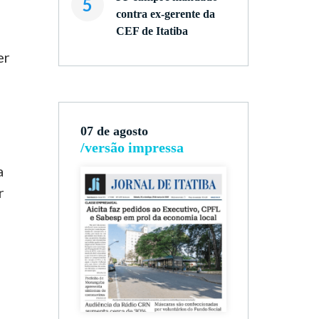
5
contra ex-gerente da
CEF de Itatiba
er
07 de agosto
/versão impressa
a
r