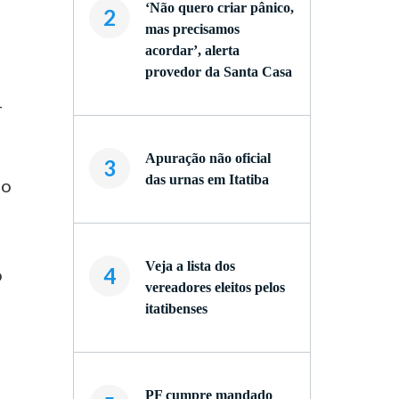
‘Não quero criar pânico,
2
mas precisamos
acordar’, alerta
provedor da Santa Casa
-
Apuração não oficial
3
das urnas em Itatiba
 o
Veja a lista dos
4
o
vereadores eleitos pelos
itatibenses
PF cumpre mandado