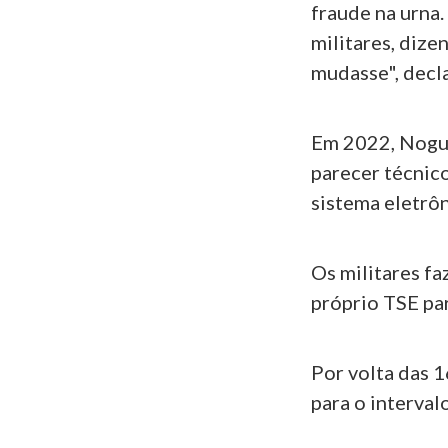
fraude na urna.
militares, dize
mudasse", decl
Em 2022, Nogue
parecer técnico
sistema eletrôn
Os militares fa
próprio TSE par
Por volta das 
para o interval