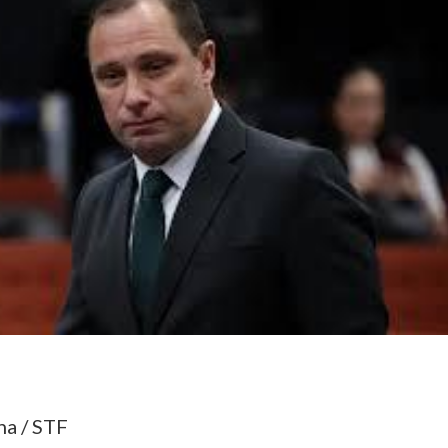
na / STF