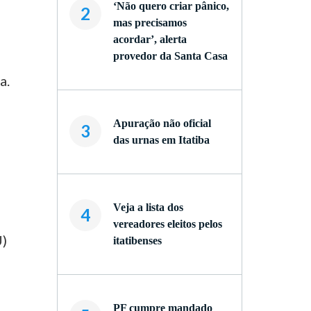
‘Não quero criar pânico,
2
mas precisamos
acordar’, alerta
provedor da Santa Casa
a.
Apuração não oficial
3
das urnas em Itatiba
Veja a lista dos
4
vereadores eleitos pelos
U)
itatibenses
PF cumpre mandado