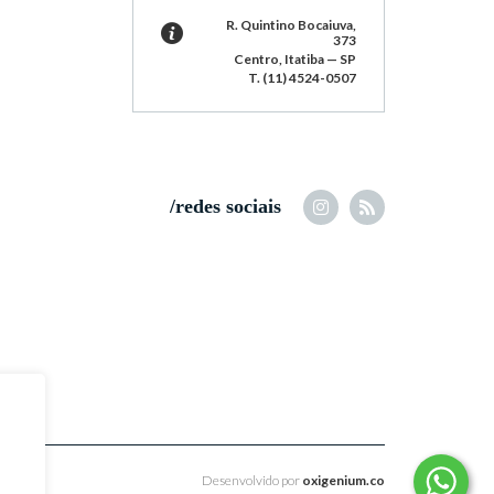
R. Quintino Bocaiuva,
373
Centro, Itatiba — SP
T. (11) 4524-0507
/redes sociais
Desenvolvido por
oxigenium.co