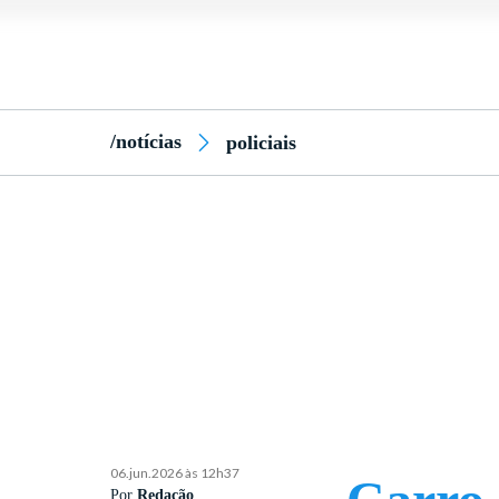
/notícias
policiais
06.jun.2026 às 12h37
Por
Redação