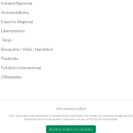
Futebol Nacional
Automobilismo
Esporte Regional
Libertadores
Tênis
Basquete / Vôlei / Handebol
Paulistão
Futebol Internacional
Olimpíadas
Nós usamos cookies
Eles são usados para aprimorar a sua experiência. Ao fechar este banner ou continuar na página, você
concorda com o uso de cookies. Saiba mais em nossa
Política de Privacidade
.
Aceitar todos os cookies