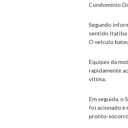
Condomínio Dona
Segundo inform
sentido Itatib
O veículo bate
Equipes da mot
rapidamente ao
vítima.
Em seguida, o 
foi acionado e
pronto-socorro