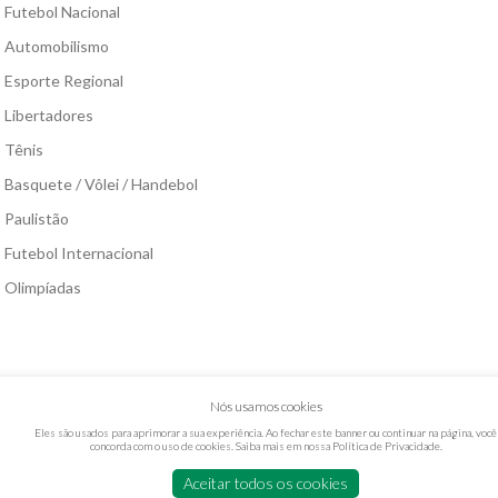
Futebol Nacional
Automobilismo
Esporte Regional
Libertadores
Tênis
Basquete / Vôlei / Handebol
Paulistão
Futebol Internacional
Olimpíadas
Nós usamos cookies
Eles são usados para aprimorar a sua experiência. Ao fechar este banner ou continuar na página, você
concorda com o uso de cookies. Saiba mais em nossa
Política de Privacidade
.
Aceitar todos os cookies