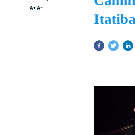
Camin
Itatib