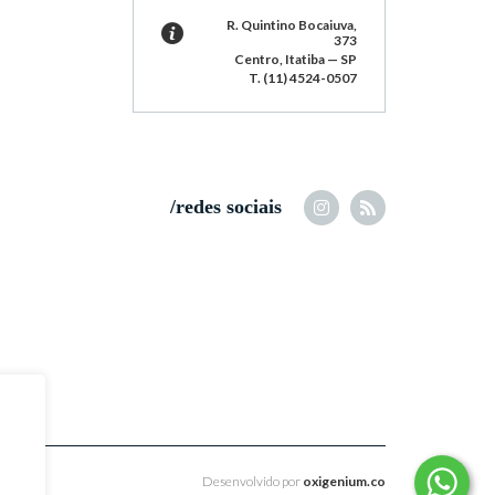
R. Quintino Bocaiuva,
373
Centro, Itatiba — SP
T. (11) 4524-0507
/redes sociais
Desenvolvido por
oxigenium.co