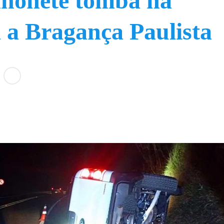
honete tomba na
a a Bragança Paulista