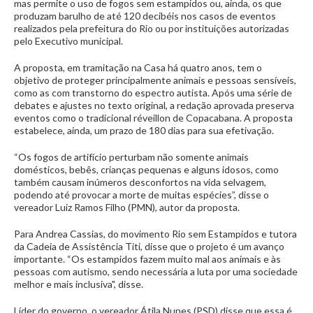
mas permite o uso de fogos sem estampidos ou, ainda, os que
produzam barulho de até 120 decibéis nos casos de eventos
realizados pela prefeitura do Rio ou por instituições autorizadas
pelo Executivo municipal.
A proposta, em tramitação na Casa há quatro anos, tem o
objetivo de proteger principalmente animais e pessoas sensíveis,
como as com transtorno do espectro autista. Após uma série de
debates e ajustes no texto original, a redação aprovada preserva
eventos como o tradicional réveillon de Copacabana. A proposta
estabelece, ainda, um prazo de 180 dias para sua efetivação.
“Os fogos de artifício perturbam não somente animais
domésticos, bebês, crianças pequenas e alguns idosos, como
também causam inúmeros desconfortos na vida selvagem,
podendo até provocar a morte de muitas espécies”, disse o
vereador Luiz Ramos Filho (PMN), autor da proposta.
Para Andrea Cassias, do movimento Rio sem Estampidos e tutora
da Cadeia de Assistência Titi, disse que o projeto é um avanço
importante. “Os estampidos fazem muito mal aos animais e às
pessoas com autismo, sendo necessária a luta por uma sociedade
melhor e mais inclusiva", disse.
Líder do governo, o vereador Átila Nunes (PSD) disse que essa é