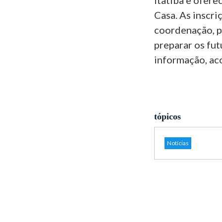
Itatiba e ofere
Casa. As inscr
coordenação, p
preparar os fut
informação, ac
tópicos
Notícias