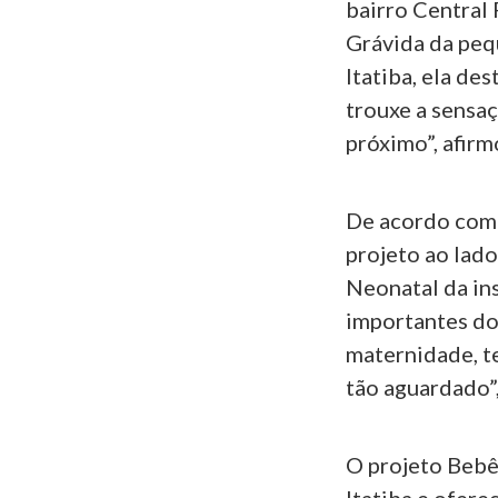
bairro Central 
Grávida da peq
Itatiba, ela de
trouxe a sensa
próximo”, afirm
De acordo com 
projeto ao lad
Neonatal da ins
importantes do
maternidade, t
tão aguardado”,
O projeto Bebê