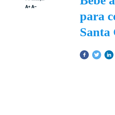
Bebê a
para c
Santa