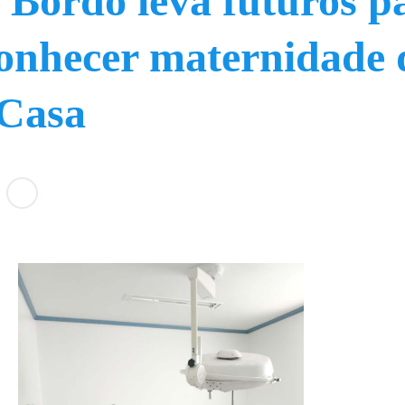
 Bordo leva futuros p
onhecer maternidade 
 Casa