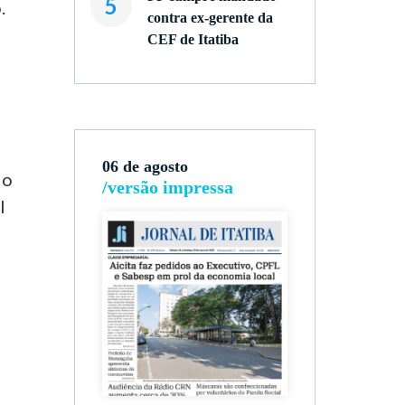
5
.
contra ex-gerente da
CEF de Itatiba
06 de agosto
do
/versão impressa
I