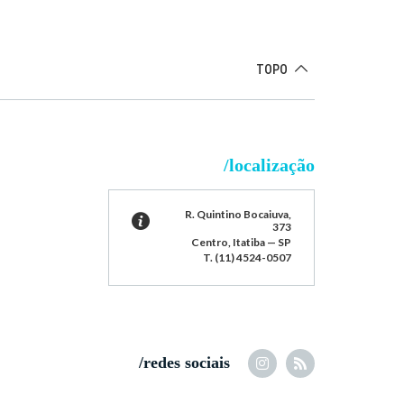
TOPO
/localização
R. Quintino Bocaiuva,
373
Centro, Itatiba — SP
T. (11) 4524-0507
/redes sociais