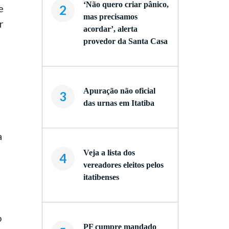
‘Não quero criar pânico,
e
2
mas precisamos
r
acordar’, alerta
provedor da Santa Casa
Apuração não oficial
3
das urnas em Itatiba
a
Veja a lista dos
4
vereadores eleitos pelos
itatibenses
o
PF cumpre mandado