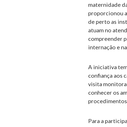
maternidade da 
proporcionou a
de perto as ins
atuam no atend
compreender pa
internação e n
A iniciativa te
confiança aos c
visita monitora
conhecer os am
procedimentos 
Para a particip