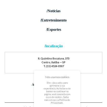
/Notícias
/Entretenimento
/Esportes
/localização
R. Quintino Bocaiuva, 373
Centro, Itatiba — SP
T. (11) 4524-0507
Nós usamos cookies
Eles são usados para
/redes sociais
aprimorar a sua
experiência. Ao fechar este
banner ou continuar na
página, você concorda com
o uso de cookies. Saiba
mais em nossa
Política de
Privacidade
.