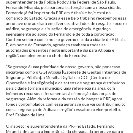
superintendente da Polícia Rodoviária Federal de São Paulo,
Fernando Miranda, pela parceria e atenção com a nossa cidade.
Fernando já foi inspetor da PRF em Atibaia e hoje está no
comando do Estado. Graças a esse belo trabalho recebemos essa
aeronave que auxiliará em diversas atividades de resgate, socorro
médico, segurança e situações de emergência. Agradeço
imensamente ao apoio do Fernando e de toda a corporação.
Contem sempre com o nosso governo e toda a cidade de Atibaia.
E, em nome do Fernando, agradeço também a todas as
autoridades presentes neste importante dia para Atibaia e
região”, complementou o chefe do Executivo.
“Segurança é uma prioridade do nosso governo, não por acaso
iniciativas como o GGI Atibaia [Gabinete de Gestão Integrada de
Segurança Pública], a Muralha Digital e o COI [Centro de
Operações e Inteligência] e os totens de segurança distribuídos
pela cidade tornam o município uma referência na área, com
inúmeros recursos e ferramentas à disposição das forças de
segurança. Além da reforma e da cessão do hangar à PRF, agora
fomos contemplados com essa aeronave que vai contribuir muito
com a segurança de Atibaia e região” ressaltou o vice-prefeito,
Prof. Fabiano de Lima.
O inspetor e superintendente da PRF no Estado, Fernando
Miranda, destacou a importância da chegada da aeronave para o