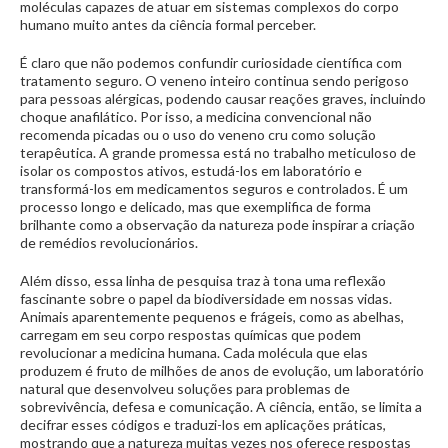
moléculas capazes de atuar em sistemas complexos do corpo
humano muito antes da ciência formal perceber.
É claro que não podemos confundir curiosidade científica com
tratamento seguro. O veneno inteiro continua sendo perigoso
para pessoas alérgicas, podendo causar reações graves, incluindo
choque anafilático. Por isso, a medicina convencional não
recomenda picadas ou o uso do veneno cru como solução
terapêutica. A grande promessa está no trabalho meticuloso de
isolar os compostos ativos, estudá-los em laboratório e
transformá-los em medicamentos seguros e controlados. É um
processo longo e delicado, mas que exemplifica de forma
brilhante como a observação da natureza pode inspirar a criação
de remédios revolucionários.
Além disso, essa linha de pesquisa traz à tona uma reflexão
fascinante sobre o papel da biodiversidade em nossas vidas.
Animais aparentemente pequenos e frágeis, como as abelhas,
carregam em seu corpo respostas químicas que podem
revolucionar a medicina humana. Cada molécula que elas
produzem é fruto de milhões de anos de evolução, um laboratório
natural que desenvolveu soluções para problemas de
sobrevivência, defesa e comunicação. A ciência, então, se limita a
decifrar esses códigos e traduzi-los em aplicações práticas,
mostrando que a natureza muitas vezes nos oferece respostas