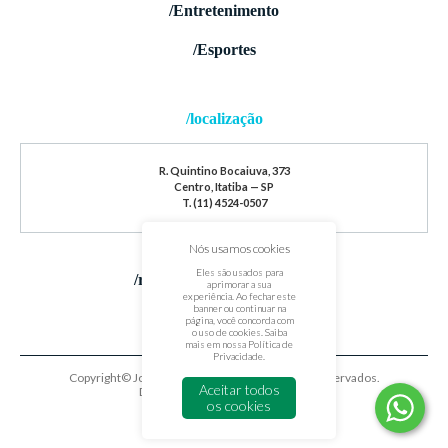
/Entretenimento
/Esportes
/localização
R. Quintino Bocaiuva, 373
Centro, Itatiba — SP
T. (11) 4524-0507
Nós usamos cookies
Eles são usados para
/redes sociais
aprimorar a sua
experiência. Ao fechar este
banner ou continuar na
página, você concorda com
o uso de cookies. Saiba
mais em nossa
Política de
Privacidade
.
Copyright© Jornal de Itatiba. Todos os direitos reservados.
Aceitar todos
Desenvolvido por
oxigenium.co
os cookies