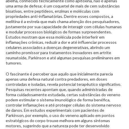
abelha, conhecido tecnicamente como apitoxina, não é apenas
uma arma de defesa; é um coquetel de mais de cem substâncias
bioativas, entre peptídeos, enzimas e moléculas com
propriedades anti-inflamatórias. Dentre esses compostos, a
melitina é a estrela que mais chama atenção dos pesquisadores,
justamente por sua capacidade de interagir com células humanas
e modular processos biológicos de formas surpreendentes.
Estudos mostram que essa molécula pode interferir em
inflamações crônicas, reduzir a dor e até influenciar processos
celulares associados a doenças degenerativas, abrindo um
caminho promissor para tratamentos inovadores em artrite
reumatoide, Parkinson e até algumas pesquisas preliminares em
tumores.
O fascinante é perceber que aquilo que inicialmente parecia
apenas uma defesa natural contra predadores, em doses
controladas e isoladas, revela potencial terapêutico significativo.
Pesquisas recentes apontam que, quando administradas de
forma cuidadosamente estudada, certas substâncias do veneno
podem estimular o sistema imunológico de forma benéfica,
controlar inflamações e até proteger células do sistema nervoso
de danos. Em estudos experimentais com pacientes de
Parkinson, por exemplo, o uso do veneno aplicado em pontos
estratégicos do corpo trouxe melhora em alguns sintomas
motores, sugerindo que a natureza pode ter desenvolvido