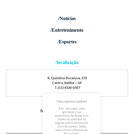
/Notícias
/Entretenimento
/Esportes
/localização
R. Quintino Bocaiuva, 373
Centro, Itatiba — SP
T. (11) 4524-0507
Nós usamos cookies
Eles são usados para
/redes sociais
aprimorar a sua
experiência. Ao fechar este
banner ou continuar na
página, você concorda com
o uso de cookies. Saiba
mais em nossa
Política de
Privacidade
.