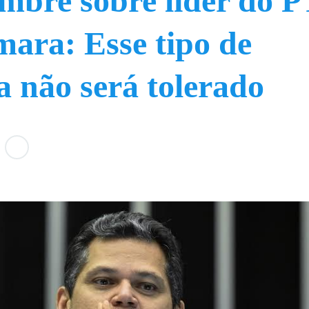
mbre sobre líder do P
ara: Esse tipo de
 não será tolerado