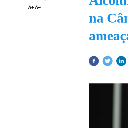
Alcolu
na Câm
ameaça