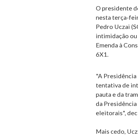
O presidente d
nesta terça-fei
Pedro Uczai (SC
intimidação ou
Emenda à Const
6X1.
"A Presidência
tentativa de in
pauta e da tram
da Presidência 
eleitorais", de
Mais cedo, Ucz