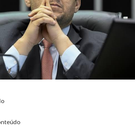
do
onteúdo