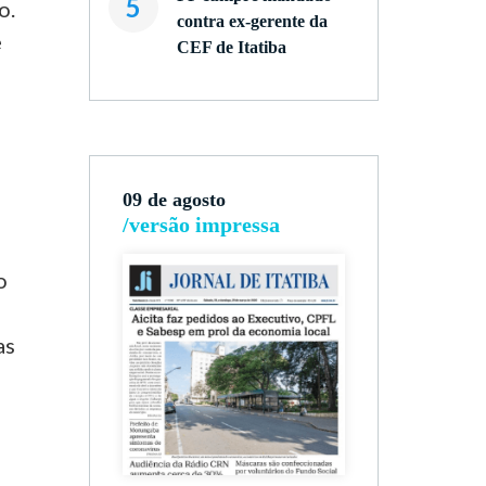
5
o.
contra ex-gerente da
e
CEF de Itatiba
09 de agosto
/versão impressa
o
as