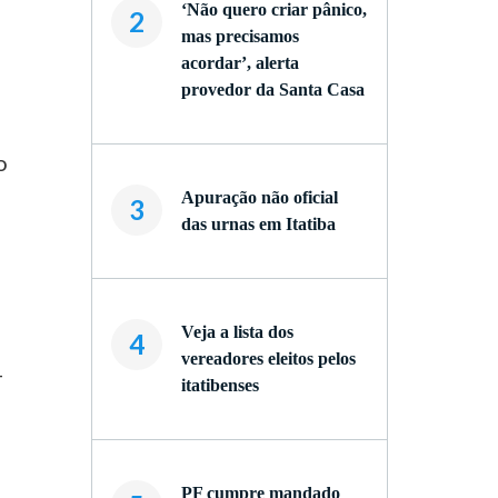
‘Não quero criar pânico,
2
mas precisamos
acordar’, alerta
provedor da Santa Casa
o
Apuração não oficial
3
das urnas em Itatiba
Veja a lista dos
4
vereadores eleitos pelos
-
itatibenses
PF cumpre mandado