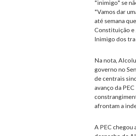
"inimigo" se nã
"Vamos dar uma
até semana que
Constituição e
Inimigo dos tra
Na nota, Alcolu
governo no Sen
de centrais sin
avanço da PEC 
constrangiment
afrontam a ind
A PEC chegou a