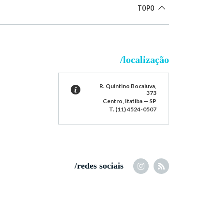
TOPO
/localização
R. Quintino Bocaiuva,
373
Centro, Itatiba — SP
T. (11) 4524-0507
/redes sociais