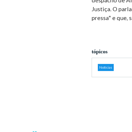
despacho de Al
Justiça. O parl
pressa" e que, 
tópicos
Notícias