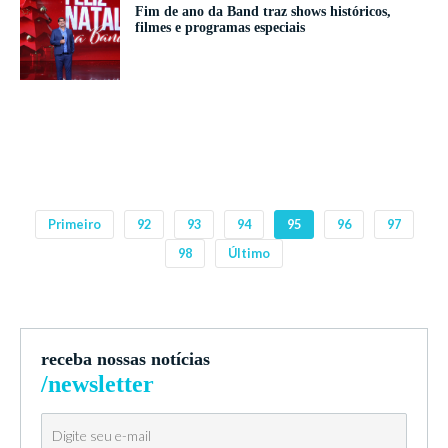
Fim de ano da Band traz shows históricos,
filmes e programas especiais
Primeiro
92
93
94
95
96
97
98
Último
receba nossas notícias
/newsletter