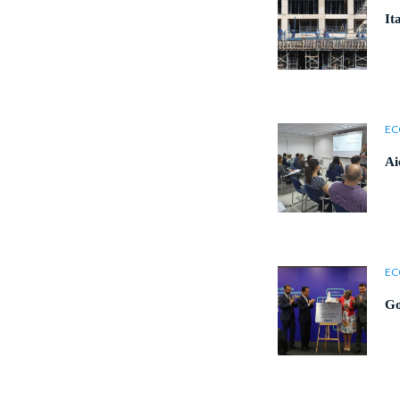
It
EC
Ai
EC
Go