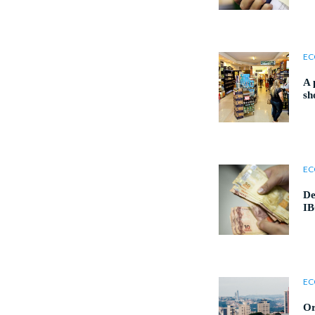
EC
A 
sh
EC
De
I
EC
Or