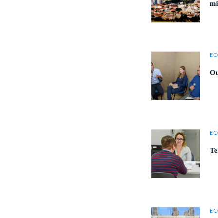
m
EC
Ou
EC
Te
EC