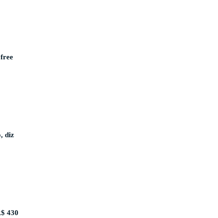
free
, diz
R$ 430