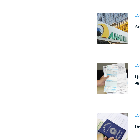
EC
An
EC
Qu
ág
EC
De