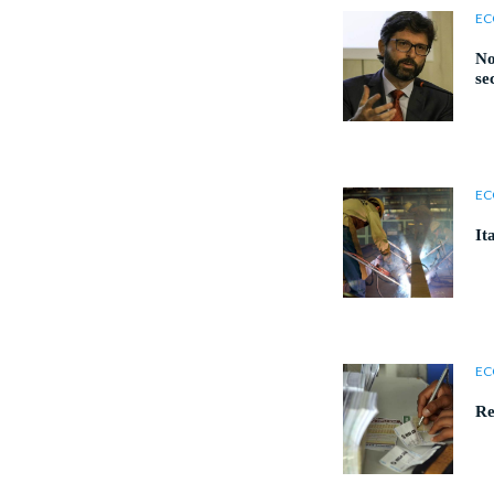
EC
No
se
EC
It
EC
Re