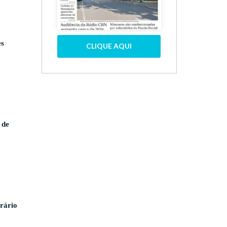
es
CLIQUE AQUI
 de
rário