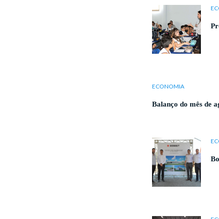
EC
Pr
ECONOMIA
Balanço do mês de ag
EC
Bo