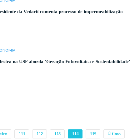
ONOMIA
esidente da Vedacit comenta processo de impermeabilização
ONOMIA
lestra na USF aborda ‘Geração Fotovoltaica e Sustentabilidade’
eiro
111
112
113
114
115
Último