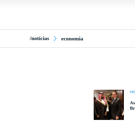
/notícias
economia
ME
As
Br