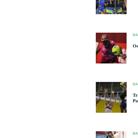
BA
Os
BA
Tr
Pa
BA