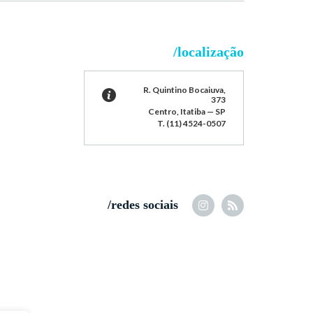
/localização
R. Quintino Bocaiuva,
373
Centro, Itatiba — SP
T. (11) 4524-0507
/redes sociais