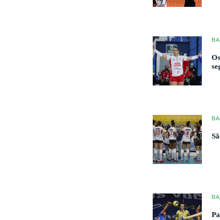
BA
Os
se
BA
Sã
BA
Pa