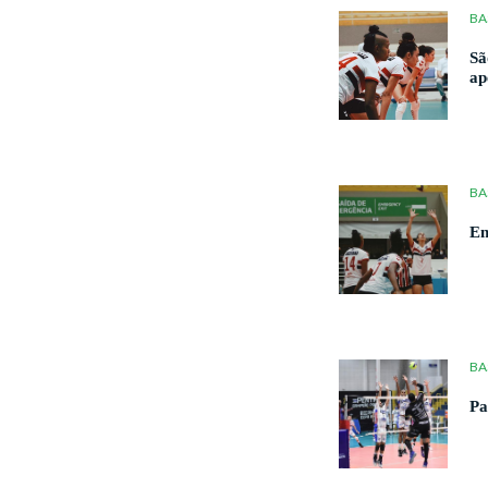
BA
Sã
ap
BA
Em
BA
Pa