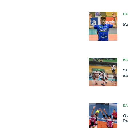
BA
Pa
BA
Sã
an
BA
Os
Pa