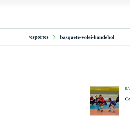
/esportes
basquete-volei-handebol
BA
Co