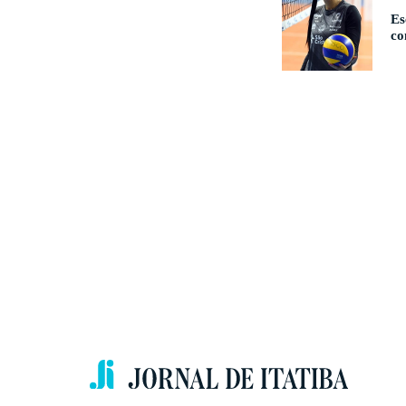
Es
co