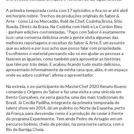
A primeira temporada conta com 17 episódios e fica no ar até abril
em horário nobre. Trechos de produções originais do Sabor &
Arte - como Lá no Mercadão, Rolê de Chef, Cozinha Bruta, Sítio
Rueda, Direto da Brasa, Na Cozinha com Helô e Le Cordon Bleu
- ganham edições customizadas. “Papo com Sabor é exatamente
isso: uma conversa deliciosa onde a gente visita algumas das
melhores reportagens e receitas do Sabor & Arte. É um assunto
que eu adoro e por isso acho que posso falar com propriedade.
Escolhemos o material pensando não só em ajudar as pessoas a
fazerem as iguarias, como também para aproveitar as histórias
que têm por trás delas. E acabou ficando tudo muito delicioso,
apresentado informalmente da minha casa que, aliás, é um espaço
onde eu adoro cozinhar”, afirma o apresentador.
Na estreia, o ex-participante do MasterChef 2020 Renato Bueno
comanda o Origens do Sabor e faz uma visita a uma vinícola em
Bento Gonçalves, na serra gaúcha, uma das mais tradicionais do
Brasil. Já Cecília Padilha, integrante da primeira temporada do
talent show em 2014, dá um pulinho no Norte da Espanha, perto
da França, para desvendar como é a produção de caviar à frente
do programa Experimente. Tem ainda Pedro de Artagão em um
percurso boêmio, cheio de pérolas, na zona norte carioca, com o
Rio de Barriga Cheia.