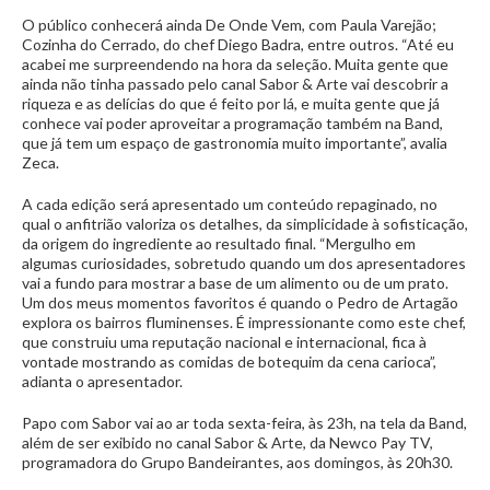
O público conhecerá ainda De Onde Vem, com Paula Varejão;
Cozinha do Cerrado, do chef Diego Badra, entre outros. “Até eu
acabei me surpreendendo na hora da seleção. Muita gente que
ainda não tinha passado pelo canal Sabor & Arte vai descobrir a
riqueza e as delícias do que é feito por lá, e muita gente que já
conhece vai poder aproveitar a programação também na Band,
que já tem um espaço de gastronomia muito importante”, avalia
Zeca.
A cada edição será apresentado um conteúdo repaginado, no
qual o anfitrião valoriza os detalhes, da simplicidade à sofisticação,
da origem do ingrediente ao resultado final. “Mergulho em
algumas curiosidades, sobretudo quando um dos apresentadores
vai a fundo para mostrar a base de um alimento ou de um prato.
Um dos meus momentos favoritos é quando o Pedro de Artagão
explora os bairros fluminenses. É impressionante como este chef,
que construiu uma reputação nacional e internacional, fica à
vontade mostrando as comidas de botequim da cena carioca”,
adianta o apresentador.
Papo com Sabor vai ao ar toda sexta-feira, às 23h, na tela da Band,
além de ser exibido no canal Sabor & Arte, da Newco Pay TV,
programadora do Grupo Bandeirantes, aos domingos, às 20h30.