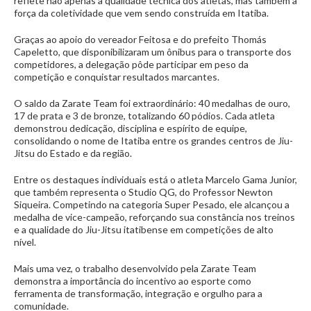
reflete não apenas a qualidade técnica dos atletas, mas também a
força da coletividade que vem sendo construída em Itatiba.
Graças ao apoio do vereador Feitosa e do prefeito Thomás
Capeletto, que disponibilizaram um ônibus para o transporte dos
competidores, a delegação pôde participar em peso da
competição e conquistar resultados marcantes.
O saldo da Zarate Team foi extraordinário: 40 medalhas de ouro,
17 de prata e 3 de bronze, totalizando 60 pódios. Cada atleta
demonstrou dedicação, disciplina e espírito de equipe,
consolidando o nome de Itatiba entre os grandes centros de Jiu-
Jitsu do Estado e da região.
Entre os destaques individuais está o atleta Marcelo Gama Junior,
que também representa o Studio QG, do Professor Newton
Siqueira. Competindo na categoria Super Pesado, ele alcançou a
medalha de vice-campeão, reforçando sua constância nos treinos
e a qualidade do Jiu-Jitsu itatibense em competições de alto
nível.
Mais uma vez, o trabalho desenvolvido pela Zarate Team
demonstra a importância do incentivo ao esporte como
ferramenta de transformação, integração e orgulho para a
comunidade.