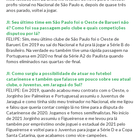
profis-sional no Nacional de São Paulo e, depois de quase três
anos parado, voltei a jogar.
JI: Seu último time em São Paulo foi o Oeste de Barueri não
é? Como foi sua passagem pelo clube e quais competições
disputou por lá?
FELIPE: Sim, meu último clube de São Paulo foi o Oeste de
Barueri. Em 2019 eu sai do Nacional e fui pra lá jogar a Série B do
Brasileiro. Na verdade eu também tive uma rápida passagem na
Portuguesa em 2020 no final da Série A2 do Paulista quando
fomos eliminados nas quartas-de-final.
JI: Como surgiu a possibilidade de atuar no futebol
catarinense e também que falasse um pouco sobre seu atual
clube, o Juventus, em Jaraguá do Sul?
FELIPE: Em 2019, quando acabou meu contrato com o Oeste, o
Jorginho (ex-Palmeiras e Portuguesa) assumiu o Juventus de
Jaraguá e como tinha sido meu treinador no Nacional, ele me ligou
e falou que queria contar comigo lá no time para a disputa do
Catarinense de 2020. Jogamos e fomos semifinalistas. No início
de 2021 Jorginho assumiu o Figueirense e me levou pra lá
também por empréstimo onde joguei o estadual de 2021 pelo
Figueirense e voltei para o Juventus para jogar a Série D e a Copa
Santa Catarina, que acabamos como vice-campeões.