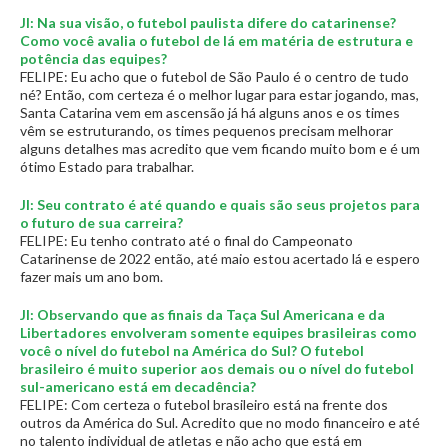
JI: Na sua visão, o futebol paulista difere do catarinense?
Como você avalia o futebol de lá em matéria de estrutura e
potência das equipes?
FELIPE: Eu acho que o futebol de São Paulo é o centro de tudo
né? Então, com certeza é o melhor lugar para estar jogando, mas,
Santa Catarina vem em ascensão já há alguns anos e os times
vêm se estruturando, os times pequenos precisam melhorar
alguns detalhes mas acredito que vem ficando muito bom e é um
ótimo Estado para trabalhar.
JI: Seu contrato é até quando e quais são seus projetos para
o futuro de sua carreira?
FELIPE: Eu tenho contrato até o final do Campeonato
Catarinense de 2022 então, até maio estou acertado lá e espero
fazer mais um ano bom.
JI: Observando que as finais da Taça Sul Americana e da
Libertadores envolveram somente equipes brasileiras como
você o nível do futebol na América do Sul? O futebol
brasileiro é muito superior aos demais ou o nível do futebol
sul-americano está em decadência?
FELIPE: Com certeza o futebol brasileiro está na frente dos
outros da América do Sul. Acredito que no modo financeiro e até
no talento individual de atletas e não acho que está em