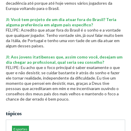
decadência até porque até hoje vemos vários jogadores da
Europa voltando para o Brasil.
JI: Você tem projeto de um dia atuar fora do Brasil? Teria
alguma preferência em algum país específico?
FELIPE: Acredito que atuar fora do Brasil é o sonho e a vontade
que qualquer jogador. Tenho vontade sim, já ouvi falar muito bem
da Itália, de Portugal e tenho uma von-tade de um dia atuar em
algum desses países.
JI: Aos jovens itatibenses que, assim como você, desejam um
dia chegar ao profissional, qual seria seu conselho?
FELIPE: Eu acho que o foco principal é saber exatamente o que
quer e não desistir, se cuidar bastante ir atrás do sonho e fazer
ele tornar realidade, independente da dificuldade. Eu tive um
momento que pensei em desistir, mas, graças a Deus tive
pessoas que acreditaram em mim e me incentivaram ouvindo o
conselhos dos meus pais dos mais velhos e mantendo o foco a
chance de dar errado é bem pouco.
tópicos
Esportes