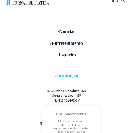
TOPO
/Notícias
/Entretenimento
/Esportes
/localização
R. Quintino Bocaiuva, 373
Centro, Itatiba — SP
T. (11) 4524-0507
Nós usamos cookies
Eles são usados para
/redes sociais
aprimorar a sua
experiência. Ao fechar este
banner ou continuar na