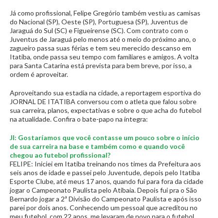
Já como profissional, Felipe Gregório também vestiu as camisas
do Nacional (SP), Oeste (SP), Portuguesa (SP), Juventus de
Jaraguá do Sul (SC) e Figueirense (SC). Com contrato com o
Juventus de Jaraguá pelo menos até o meio do próximo ano, o
zagueiro passa suas férias e tem seu merecido descanso em
Itatiba, onde passa seu tempo com familiares e amigos. A volta
para Santa Catarina está prevista para bem breve, por isso, a
ordem é aproveitar.
Aproveitando sua estadia na cidade, a reportagem esportiva do
JORNAL DE ITATIBA conversou com o atleta que falou sobre
sua carreira, planos, expectativas e sobre o que acha do futebol
na atualidade. Confira o bate-papo na íntegra:
JI: Gostaríamos que você contasse um pouco sobre o início
de sua carreira na base e também como e quando você
chegou ao futebol profissional?
FELIPE: Iniciei em Itatiba treinando nos times da Prefeitura aos
seis anos de idade e passei pelo Juventude, depois pelo Itatiba
Esporte Clube, até meus 17 anos, quando fui para fora da cidade
jogar o Campeonato Paulista pelo Atibaia. Depois fui pra o São
Bernardo jogar a 2ª Divisão do Campeonato Paulista e após isso
parei por dois anos. Conhecendo um pessoal que acreditou no
meu futebol, com 22 anos, me levaram de novo para o futebol