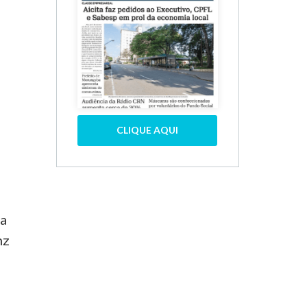
CLIQUE AQUI
 a
nz