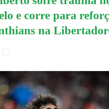
lberto sofre trauma n
elo e corre para refor
nthians na Libertador