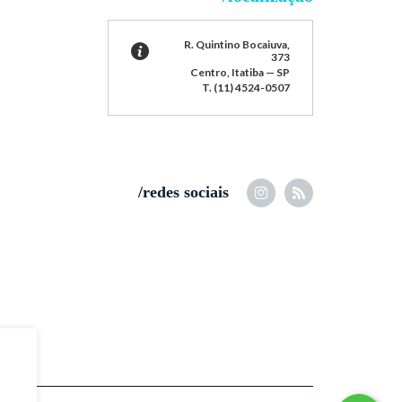
R. Quintino Bocaiuva,
373
Centro, Itatiba — SP
T. (11) 4524-0507
/redes sociais