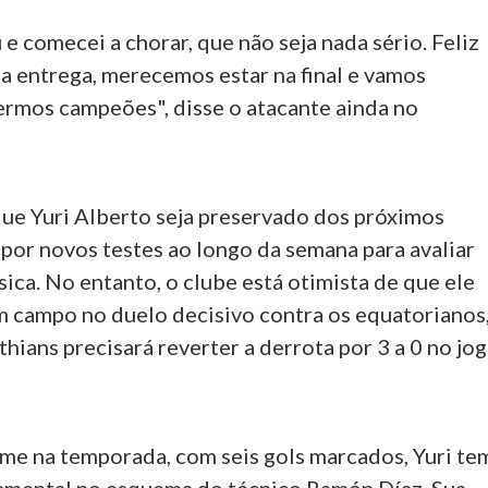
e comecei a chorar, que não seja nada sério. Feliz
ela entrega, merecemos estar na final e vamos
sermos campeões", disse o atacante ainda no
que Yuri Alberto seja preservado dos próximos
 por novos testes ao longo da semana para avaliar
sica. No entanto, o clube está otimista de que ele
m campo no duelo decisivo contra os equatorianos
hians precisará reverter a derrota por 3 a 0 no jo
ime na temporada, com seis gols marcados, Yuri te