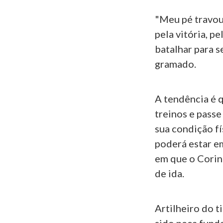
"Meu pé travou 
pela vitória, p
batalhar para 
gramado.
A tendência é 
treinos e passe
sua condição fí
poderá estar e
em que o Corint
de ida.
Artilheiro do t