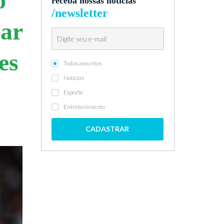
o
receba nossas notícias
/newsletter
çar
es
Todos assuntos
Notícias
Esporte
Entretenimento
CADASTRAR