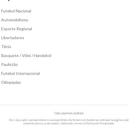
Futebol Nacional
Automobilismo
Esporte Regional
Libertadores
Tênis
Basquete / Vôlei / Handebol
Paulistão
Futebol Internacional
Olimpíadas
Nós usamos cookies
Eles são usados para aprimorar a sua experiência. Ao fechar este banner ou continuar na página, você
concorda com o uso de cookies. Saiba mais em nossa
Política de Privacidade
.