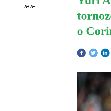
Yuri A
tornoz
o Cori