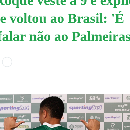
Roque veste a 9 e expli
e voltou ao Brasil: 'É
 falar não ao Palmeiras