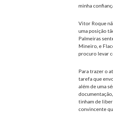
minha confiança
Vitor Roque não
uma posição tã
Palmeiras sente
Mineiro, e Fla
procuro levar 
Para trazer o a
tarefa que env
além de uma sér
documentação, 
tinham de liber
convincente qu