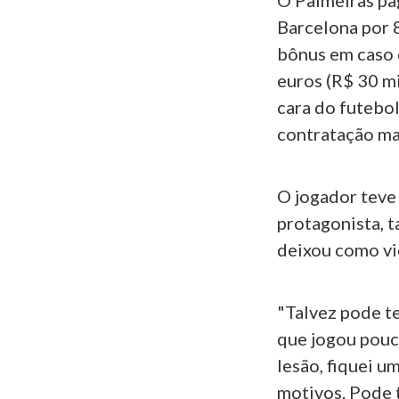
O Palmeiras pa
Barcelona por 
bônus em caso 
euros (R$ 30 mi
cara do futebol
contratação mai
O jogador teve
protagonista, t
deixou como vic
"Talvez pode ter
que jogou pouc
lesão, fiquei u
motivos. Pode t