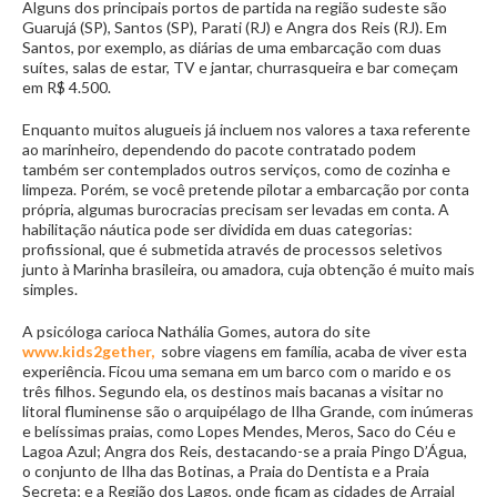
Alguns dos principais portos de partida na região sudeste são
Guarujá (SP), Santos (SP), Parati (RJ) e Angra dos Reis (RJ). Em
Santos, por exemplo, as diárias de uma embarcação com duas
suítes, salas de estar, TV e jantar, churrasqueira e bar começam
em R$ 4.500.
Enquanto muitos alugueis já incluem nos valores a taxa referente
ao marinheiro, dependendo do pacote contratado podem
também ser contemplados outros serviços, como de cozinha e
limpeza. Porém, se você pretende pilotar a embarcação por conta
própria, algumas burocracias precisam ser levadas em conta. A
habilitação náutica pode ser dividida em duas categorias:
profissional, que é submetida através de processos seletivos
junto à Marinha brasileira, ou amadora, cuja obtenção é muito mais
simples.
A psicóloga carioca Nathália Gomes, autora do site
www.kids2gether,
sobre viagens em família, acaba de viver esta
experiência. Ficou uma semana em um barco com o marido e os
três filhos. Segundo ela, os destinos mais bacanas a visitar no
litoral fluminense são o arquipélago de Ilha Grande, com inúmeras
e belíssimas praias, como Lopes Mendes, Meros, Saco do Céu e
Lagoa Azul; Angra dos Reis, destacando-se a praia Pingo D’Água,
o conjunto de Ilha das Botinas, a Praia do Dentista e a Praia
Secreta; e a Região dos Lagos, onde ficam as cidades de Arraial