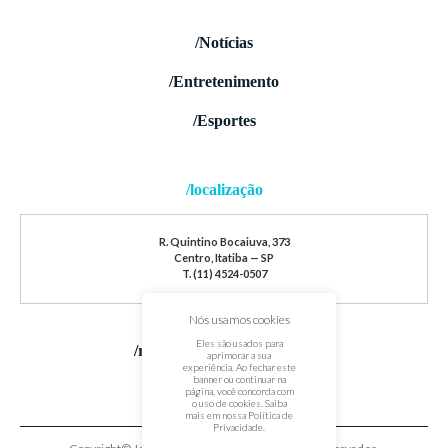
/Notícias
/Entretenimento
/Esportes
/localização
R. Quintino Bocaiuva, 373
Centro, Itatiba — SP
T. (11) 4524-0507
Nós usamos cookies
Eles são usados para
/redes sociais
aprimorar a sua
experiência. Ao fechar este
banner ou continuar na
página, você concorda com
o uso de cookies. Saiba
mais em nossa
Política de
Privacidade
.