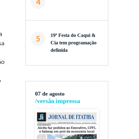
4
a
19ª Festa do Caqui &
5
sa
Cia tem programação
definida
ão
o
07 de agosto
/versão impressa