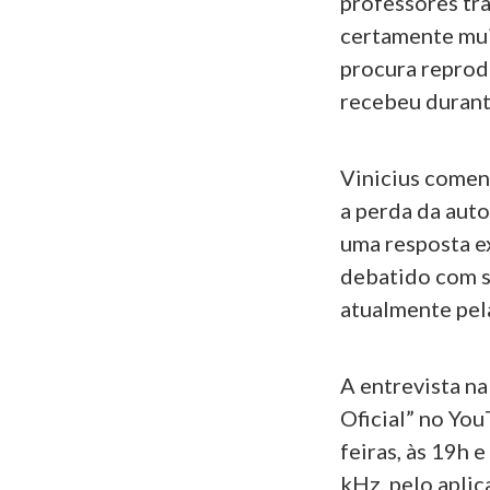
professores tra
certamente mui
procura reprod
recebeu durante
Vinicius comen
a perda da aut
uma resposta e
debatido com s
atualmente pela
A entrevista na
Oficial” no You
feiras, às 19h
kHz, pelo apli