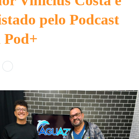
or Vinicius Costa é
istado pelo Podcast
a Pod+