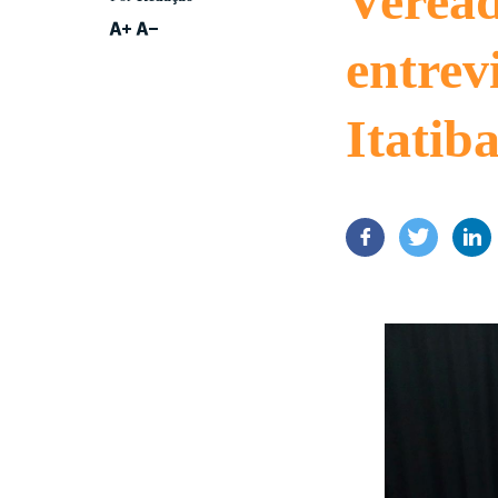
Veread
entrev
Itatib