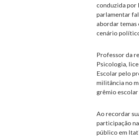
conduzida por 
parlamentar fal
abordar temas 
cenário polític
Professor da re
Psicologia, li
Escolar pelo pr
militância no 
grêmio escolar 
Ao recordar sua
participação n
público em Itat