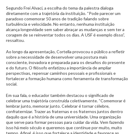
Segundo Frei Alvaci, a escolha do tema da palestra dialoga
diretamente com a trajetória da instituição. “Pode parecer um
paradoxo comemorar 50 anos de tradição falando sobre
turbulência e velocidade. No entanto, nenhuma instituição
alcança longevidade sem saber abraçar as mudanças e sem ter a
coragem de se reinventar todos os dias. A USF é exemplo disso”,
ressaltou.
Ao longo da apresentação, Cortella provocou o público a refletir
sobre a necessidade de desenvolver uma postura mais
consciente, inovadora e preparada para os desafios do presente
e do futuro. O filósofo enfatizou a importância de ampliar
perspectivas, repensar caminhos pessoais e profissionais e
fortalecer a formação humana como ferramenta de transformação
social.
Em sua fala, o educador também destacou o significado de
celebrar uma trajetória construída coletivamente. “Comemorar é
lembrar junto, memorar junto. Celebrar é tornar célebre,
confraternizar. Trazer as fraternas e os fraternos juntos dentro
daquilo que é a história de uma universidade. Uma organização
que serve para formar pessoas para cuidar da vida. Vem fazendo
isso há meio século e queremos que continue por muito, muito
tempo. Afinal, é isso que fortalece a identidade e favorece as