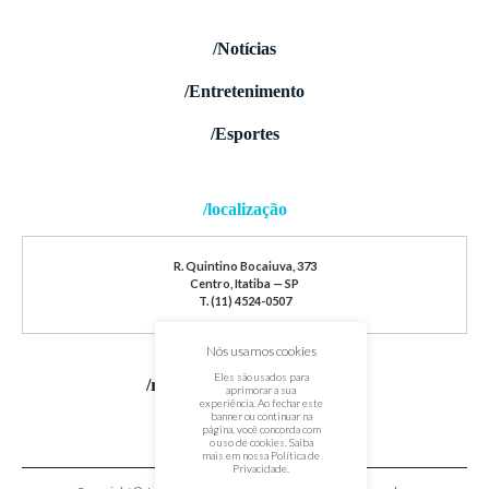
/Notícias
/Entretenimento
/Esportes
/localização
R. Quintino Bocaiuva, 373
Centro, Itatiba — SP
T. (11) 4524-0507
Nós usamos cookies
Eles são usados para
/redes sociais
aprimorar a sua
experiência. Ao fechar este
banner ou continuar na
página, você concorda com
o uso de cookies. Saiba
mais em nossa
Política de
Privacidade
.