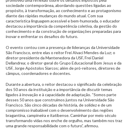
promoveu uma reflexão sobre os desafios impostos pela
sociedade contemporânea, abordando questões ligadas ao
propósito, à transformação, ao conhecimento e ao protagonismo
diante das rápidas mudanças do mundo atual. Com sua
característica linguagem acessível e bem-humorada, o educador
destacou a importância da competência coletiva, da gestão do
conhecimento e da construção de organizações preparadas para
inovar e enfrentar os desafios do futuro.
O evento contou com a presença de lideranças da Universidade
São Francisco, entre elas o reitor Frei Alvaci Mendes da Luz; o
diretor-presidente da Mantenedora da USF, Frei Daniel
Dellandrea; o diretor-geral do Grupo Educacional Bom Jesus e da
USF, Jorge Apóstolos Siarcos; além de pró-reitores, diretores de
câmpus, coordenadores e docentes.
Durante a abertura, o reitor destacou o significado da celebração
dos 50 anos da instituição e a importância de discutir temas
ligados à inovação e à capacidade de adaptação. “Somos parte
desses 50 anos que construímos juntos na Universidade São
Francisco. São cinco décadas de história, de solidez e de um
compromisso inabalável com o desenvolvimento das regiões
bragantina, campineira e itatibense. Caminhar por meio século
transformando vidas nos enche de orgulho, mas também nos traz
uma grande responsabilidade com o futuro”, afirmou.