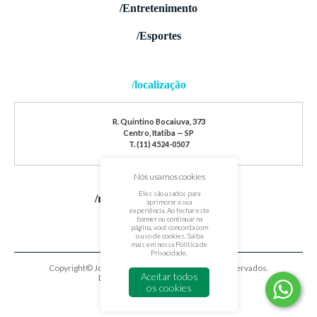
/Entretenimento
/Esportes
/localização
R. Quintino Bocaiuva, 373
Centro, Itatiba — SP
T. (11) 4524-0507
Nós usamos cookies
Eles são usados para
/redes sociais
aprimorar a sua
experiência. Ao fechar este
banner ou continuar na
página, você concorda com
o uso de cookies. Saiba
mais em nossa
Política de
Privacidade
.
Copyright© Jornal de Itatiba. Todos os direitos reservados.
Aceitar todos
Desenvolvido por
oxigenium.co
os cookies