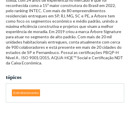
sólida, com 24 anos de experiência no mercado e que foi
reconhecida como a 15ª maior construtora do Brasil em 2022,
pelo ranking INTEC. Com mais de 80 empreendimentos
residenciais entregues em SP, RJ, MG, SC e PE, a Árbore tem
como foco os segmentos econômico e médio padrão, unindo a
máxima eficiência construtiva e projetos que visam a melhor
experiência de moradia. Em 2019 criou a marca Árbore Signature
para atuar no segmento de alto padrão. Com mais de 20 mil
unidades habitacionais entregues, conta atualmente com cerca
de 900 colaboradores e está presente em mais de 20 cidades do
estados de SP e Pernambuco. Possui as certificações PBQP-H
Nível A , ISO 9001/2015, AQUA-HQE™ Social e Certificação NDT
da Caixa Econômica.
tópicos
Entretenimento