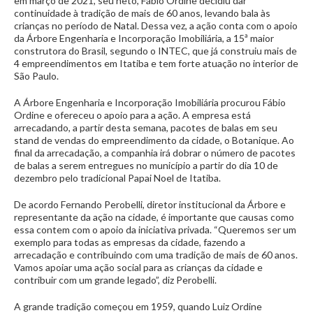
em março de 2021, seu neto, Fábio Ordine decidiu dar
continuidade à tradição de mais de 60 anos, levando bala às
crianças no período de Natal. Dessa vez, a ação conta com o apoio
da Árbore Engenharia e Incorporação Imobiliária, a 15ª maior
construtora do Brasil, segundo o INTEC, que já construiu mais de
4 empreendimentos em Itatiba e tem forte atuação no interior de
São Paulo.
A Árbore Engenharia e Incorporação Imobiliária procurou Fábio
Ordine e ofereceu o apoio para a ação. A empresa está
arrecadando, a partir desta semana, pacotes de balas em seu
stand de vendas do empreendimento da cidade, o Botanique. Ao
final da arrecadação, a companhia irá dobrar o número de pacotes
de balas a serem entregues no município a partir do dia 10 de
dezembro pelo tradicional Papai Noel de Itatiba.
De acordo Fernando Perobelli, diretor institucional da Árbore e
representante da ação na cidade, é importante que causas como
essa contem com o apoio da iniciativa privada. “Queremos ser um
exemplo para todas as empresas da cidade, fazendo a
arrecadação e contribuindo com uma tradição de mais de 60 anos.
Vamos apoiar uma ação social para as crianças da cidade e
contribuir com um grande legado”, diz Perobelli.
A grande tradição começou em 1959, quando Luiz Ordine