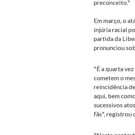
preconceito."
Em março, o ata
injúria racial 
partida da Lib
pronunciou sobr
"É a quarta ve
cometem o mesm
reincidência de
aqui, bem como
sucessivos atos
fãs", registrou 