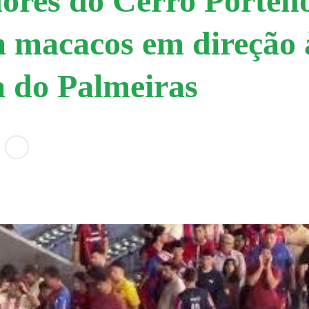
ores do Cerro Porteñ
 macacos em direção 
a do Palmeiras