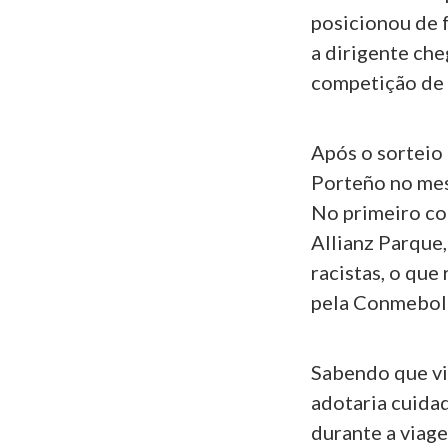
posicionou de f
a dirigente che
competição de 
Após o sorteio
Porteño no mesm
No primeiro con
Allianz Parque,
racistas, o que
pela Conmebol
Sabendo que via
adotaria cuidad
durante a viag