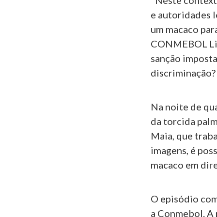
"Neste context
e autoridades l
um macaco para
CONMEBOL Libe
sanção imposta 
discriminação?
Na noite de qua
da torcida pal
Maia, que trab
imagens, é pos
macaco em dire
O episódio com
a Conmebol. A p