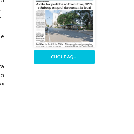
ño
u
a
de
CLIQUE AQUI
ta
fo
as
e