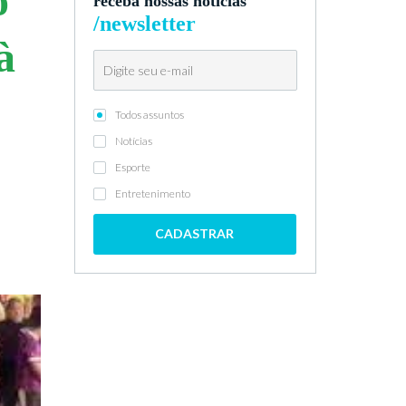
o
receba nossas notícias
/newsletter
à
Todos assuntos
Notícias
Esporte
Entretenimento
CADASTRAR