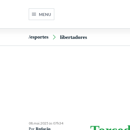
MENU
/esportes
libertadores
08.mai.2025 às 07h34
Por
Redação