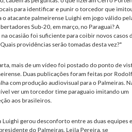
o, cabem as perguntas: o que fizeram Cerro Porte
ocais para identificar e punir o torcedor que imito
 o atacante palmeirense Luighi em jogo válido pel
rtadores Sub-20, em março, no Paraguai? A
na ocasião foi suficiente para coibir novos casos 
 Quais providências serão tomadas desta vez?"
rta, mais de um vídeo foi postado do ponto de vis
meirense. Duas publicações foram feitas por Rodol
alha com produção audiovisual para o Palmeiras. N
sível ver um torcedor time paraguaio imitando um
ção aos brasileiros.
 Luighi gerou desconforto entre as duas equipes 
residente do Palmeiras, Leila Pereira, se