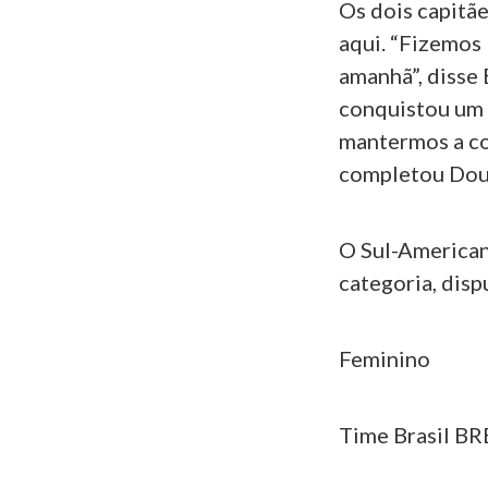
Os dois capitã
aqui. “Fizemos 
amanhã”, disse 
conquistou um 
mantermos a co
completou Doug
O Sul-American
categoria, disp
Feminino
Time Brasil BRB