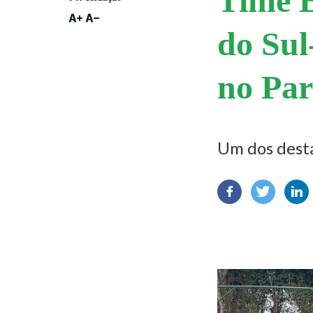
Time B
do Sul
no Par
Um dos dest