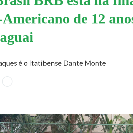
rasil BRB está na fin
-Americano de 12 ano
aguai
aques é o itatibense Dante Monte