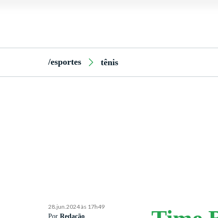
/esportes
tênis
28.jun.2024 às 17h49
Por
Redação