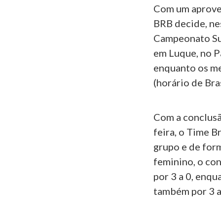
Com um aprovei
BRB decide, nes
Campeonato Sul
em Luque, no P
enquanto os me
(horário de Bras
Com a conclusã
feira, o Time B
grupo e de form
feminino, o con
por 3 a 0, enqu
também por 3 a