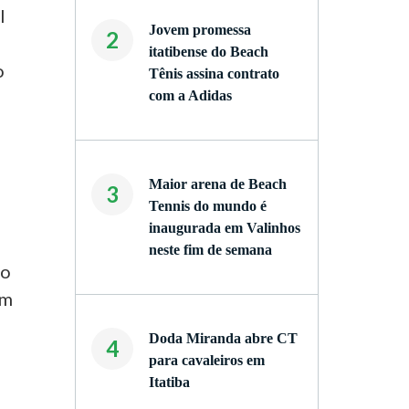
l
Jovem promessa
2
itatibense do Beach
o
Tênis assina contrato
com a Adidas
Maior arena de Beach
3
Tennis do mundo é
inaugurada em Valinhos
neste fim de semana
no
am
Doda Miranda abre CT
4
para cavaleiros em
Itatiba