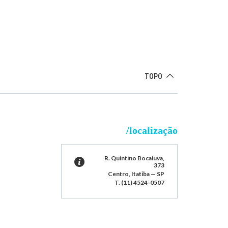
TOPO
/localização
R. Quintino Bocaiuva,
373
Centro, Itatiba — SP
T. (11) 4524-0507