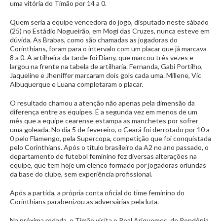
uma vitória do Timão por 14 a 0.
Quem seria a equipe vencedora do jogo, disputado neste sábado
(25) no Estádio Nogueirão, em Mogi das Cruzes, nunca esteve em
dúvida. As Brabas, como são chamadas as jogadoras do
Corinthians, foram para o intervalo com um placar que já marcava
8 a 0. A artilheira da tarde foi Diany, que marcou três vezes e
largou na frente na tabela de artilharia. Fernanda, Gabi Portilho,
Jaqueline e Jheniffer marcaram dois gols cada uma. Millene, Vic
Albuquerque e Luana completaram o placar.
O resultado chamou a atenção não apenas pela dimensão da
diferença entre as equipes. É a segunda vez em menos de um
mês que a equipe cearense estampa as manchetes por sofrer
uma goleada. No dia 5 de fevereiro, o Ceará foi derrotado por 10 a
0 pelo Flamengo, pela Supercopa, competição que foi conquistada
pelo Corinthians. Após o título brasileiro da A2 no ano passado, o
departamento de futebol feminino fez diversas alterações na
equipe, que tem hoje um elenco formado por jogadoras oriundas
da base do clube, sem experiência profissional.
Após a partida, a própria conta oficial do time feminino do
Corinthians parabenizou as adversárias pela luta.
Na próxima rodada, o Timão visita o Real Ariquemes, de Rondônia,