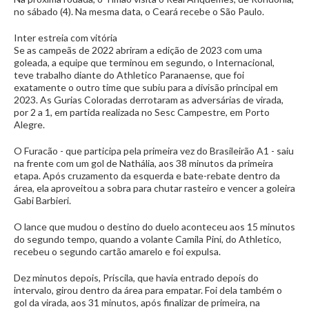
no sábado (4). Na mesma data, o Ceará recebe o São Paulo.
Inter estreia com vitória
Se as campeãs de 2022 abriram a edição de 2023 com uma
goleada, a equipe que terminou em segundo, o Internacional,
teve trabalho diante do Athletico Paranaense, que foi
exatamente o outro time que subiu para a divisão principal em
2023. As Gurias Coloradas derrotaram as adversárias de virada,
por 2 a 1, em partida realizada no Sesc Campestre, em Porto
Alegre.
O Furacão - que participa pela primeira vez do Brasileirão A1 - saiu
na frente com um gol de Nathália, aos 38 minutos da primeira
etapa. Após cruzamento da esquerda e bate-rebate dentro da
área, ela aproveitou a sobra para chutar rasteiro e vencer a goleira
Gabi Barbieri.
O lance que mudou o destino do duelo aconteceu aos 15 minutos
do segundo tempo, quando a volante Camila Pini, do Athletico,
recebeu o segundo cartão amarelo e foi expulsa.
Dez minutos depois, Priscila, que havia entrado depois do
intervalo, girou dentro da área para empatar. Foi dela também o
gol da virada, aos 31 minutos, após finalizar de primeira, na