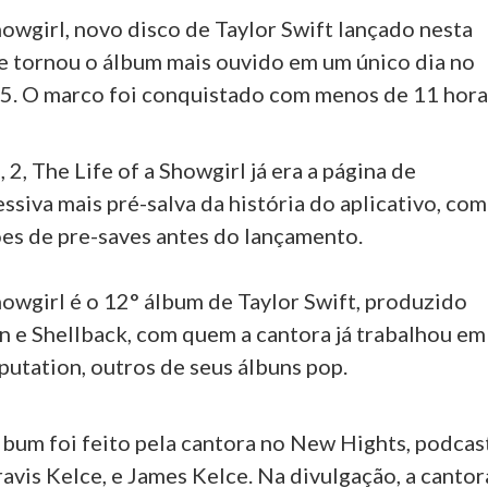
howgirl, novo disco de Taylor Swift lançado nesta
 se tornou o álbum mais ouvido em um único dia no
5. O marco foi conquistado com menos de 11 hora
 2, The Life of a Showgirl já era a página de
siva mais pré-salva da história do aplicativo, com
ões de pre-saves antes do lançamento.
howgirl é o 12° álbum de Taylor Swift, produzido
 e Shellback, com quem a cantora já trabalhou em
utation, outros de seus álbuns pop.
lbum foi feito pela cantora no New Hights, podcas
ravis Kelce, e James Kelce. Na divulgação, a cantor