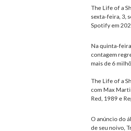
The Life of a S
sexta-feira, 3,
Spotify em 202
Na quinta-feira,
contagem regres
mais de 6 milh
The Life of a S
com Max Martin
Red, 1989 e Rep
O anúncio do á
de seu noivo, T