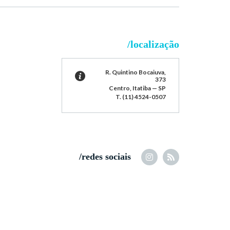
/localização
R. Quintino Bocaiuva,
373
Centro, Itatiba — SP
T. (11) 4524-0507
/redes sociais