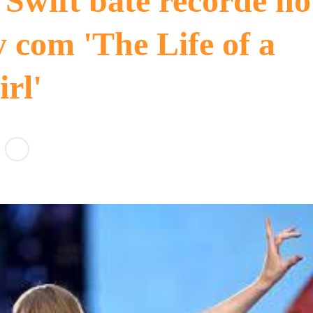
 Swift bate recorde no
y com 'The Life of a
rl'