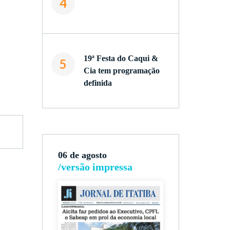
4
19ª Festa do Caqui &
5
Cia tem programação
definida
06 de agosto
/versão impressa