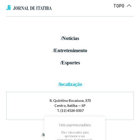
TOPO
/Notícias
/Entretenimento
/Esportes
/localização
R. Quintino Bocaiuva, 373
Centro, Itatiba — SP
T. (11) 4524-0507
Nós usamos cookies
Eles são usados para
/redes sociais
aprimorar a sua
experiência. Ao fechar este