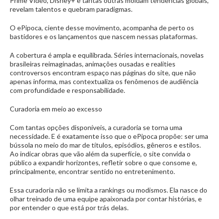
Prime Video, Disney+ e tantas outras moldam tendências globais,
revelam talentos e quebram paradigmas.
O ePipoca, ciente desse movimento, acompanha de perto os
bastidores e os lançamentos que nascem nessas plataformas.
A cobertura é ampla e equilibrada. Séries internacionais, novelas
brasileiras reimaginadas, animações ousadas e realities
controversos encontram espaço nas páginas do site, que não
apenas informa, mas contextualiza os fenômenos de audiência
com profundidade e responsabilidade.
Curadoria em meio ao excesso
Com tantas opções disponíveis, a curadoria se torna uma
necessidade. E é exatamente isso que o ePipoca propõe: ser uma
bússola no meio do mar de títulos, episódios, gêneros e estilos.
Ao indicar obras que vão além da superfície, o site convida o
público a expandir horizontes, refletir sobre o que consome e,
principalmente, encontrar sentido no entretenimento.
Essa curadoria não se limita a rankings ou modismos. Ela nasce do
olhar treinado de uma equipe apaixonada por contar histórias, e
por entender o que está por trás delas.