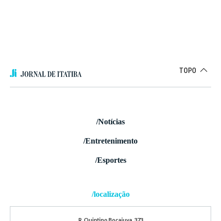
TOPO
/Notícias
/Entretenimento
/Esportes
/localização
R. Quintino Bocaiuva, 373