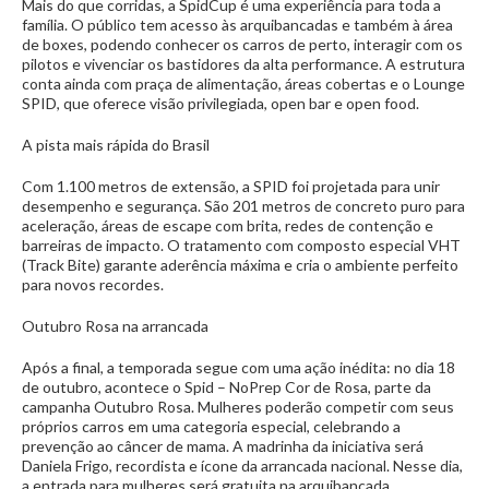
Mais do que corridas, a SpidCup é uma experiência para toda a
família. O público tem acesso às arquibancadas e também à área
de boxes, podendo conhecer os carros de perto, interagir com os
pilotos e vivenciar os bastidores da alta performance. A estrutura
conta ainda com praça de alimentação, áreas cobertas e o Lounge
SPID, que oferece visão privilegiada, open bar e open food.
A pista mais rápida do Brasil
Com 1.100 metros de extensão, a SPID foi projetada para unir
desempenho e segurança. São 201 metros de concreto puro para
aceleração, áreas de escape com brita, redes de contenção e
barreiras de impacto. O tratamento com composto especial VHT
(Track Bite) garante aderência máxima e cria o ambiente perfeito
para novos recordes.
Outubro Rosa na arrancada
Após a final, a temporada segue com uma ação inédita: no dia 18
de outubro, acontece o Spid – NoPrep Cor de Rosa, parte da
campanha Outubro Rosa. Mulheres poderão competir com seus
próprios carros em uma categoria especial, celebrando a
prevenção ao câncer de mama. A madrinha da iniciativa será
Daniela Frigo, recordista e ícone da arrancada nacional. Nesse dia,
a entrada para mulheres será gratuita na arquibancada.