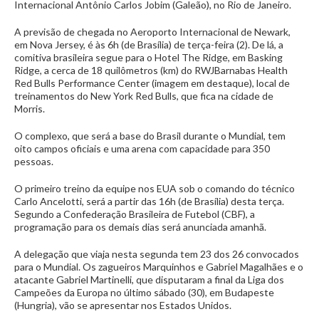
Internacional Antônio Carlos Jobim (Galeão), no Rio de Janeiro.
A previsão de chegada no Aeroporto Internacional de Newark,
em Nova Jersey, é às 6h (de Brasília) de terça-feira (2). De lá, a
comitiva brasileira segue para o Hotel The Ridge, em Basking
Ridge, a cerca de 18 quilômetros (km) do RWJBarnabas Health
Red Bulls Performance Center (imagem em destaque), local de
treinamentos do New York Red Bulls, que fica na cidade de
Morris.
O complexo, que será a base do Brasil durante o Mundial, tem
oito campos oficiais e uma arena com capacidade para 350
pessoas.
O primeiro treino da equipe nos EUA sob o comando do técnico
Carlo Ancelotti, será a partir das 16h (de Brasília) desta terça.
Segundo a Confederação Brasileira de Futebol (CBF), a
programação para os demais dias será anunciada amanhã.
A delegação que viaja nesta segunda tem 23 dos 26 convocados
para o Mundial. Os zagueiros Marquinhos e Gabriel Magalhães e o
atacante Gabriel Martinelli, que disputaram a final da Liga dos
Campeões da Europa no último sábado (30), em Budapeste
(Hungria), vão se apresentar nos Estados Unidos.