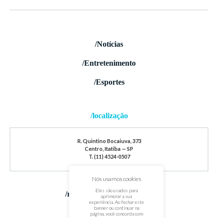
/Notícias
/Entretenimento
/Esportes
/localização
R. Quintino Bocaiuva, 373
Centro, Itatiba — SP
T. (11) 4524-0507
Nós usamos cookies
Eles são usados para
/redes sociais
aprimorar a sua
experiência. Ao fechar este
banner ou continuar na
página, você concorda com