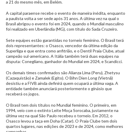
a 21 do mesmo mês, em Belém.
A capital paraense recebe o evento de maneira inédita, enquanto
a paulista volta a ser sede após 31 anos. A última vez na qual o
Brasil abrigou o evento foi em 2024, quando o Mundial masculino
foi realizado em Uberlândia (MG), com título do Sada Cruzeiro.
Sete equipes estão garantidas no torneio feminino. O Brasil terá
dois representantes: o Osasco, vencedor da última edição da
Superliga e que entra como anfitrião, e o Dentil Praia Clube, atual
campeão sul-americano. A Itália também terá duas equipes na
disputa: Conegliano, ganhador do Mundial em 2024, e Scandicci.
Os demais times confirmados são Alianza Lima (Peru), Zhetysu
(Cazaquistão) e Zamalek (Egito). O Bihn Dien Long (Vietnã)
desistiu e a FIVB ainda definirá quem ocupará a última vaga. A
entidade também anunciará posteriormente o ginásio que
receberá os jogos.
O Brasil tem dois títulos no Mundial feminino. O primeiro, em
1994, veio com o extinto Leite Moça Sorocaba, justamente na
última vez na qual São Paulo recebeu o torneio. Em 2012, o
Osasco levou a taça em Doha (Catar). O Praia Clube tem dois
quartos lugares, nas edições de 2023 e de 2024, como melhores
campanhas.