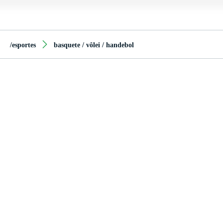
/esportes
basquete / vôlei / handebol