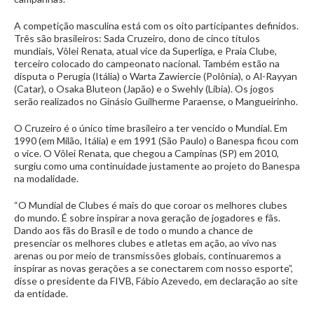
A competição masculina está com os oito participantes definidos.
Três são brasileiros: Sada Cruzeiro, dono de cinco títulos
mundiais, Vôlei Renata, atual vice da Superliga, e Praia Clube,
terceiro colocado do campeonato nacional. Também estão na
disputa o Perugia (Itália) o Warta Zawiercie (Polônia), o Al-Rayyan
(Catar), o Osaka Bluteon (Japão) e o Swehly (Líbia). Os jogos
serão realizados no Ginásio Guilherme Paraense, o Mangueirinho.
O Cruzeiro é o único time brasileiro a ter vencido o Mundial. Em
1990 (em Milão, Itália) e em 1991 (São Paulo) o Banespa ficou com
o vice. O Vôlei Renata, que chegou a Campinas (SP) em 2010,
surgiu como uma continuidade justamente ao projeto do Banespa
na modalidade.
“O Mundial de Clubes é mais do que coroar os melhores clubes
do mundo. É sobre inspirar a nova geração de jogadores e fãs.
Dando aos fãs do Brasil e de todo o mundo a chance de
presenciar os melhores clubes e atletas em ação, ao vivo nas
arenas ou por meio de transmissões globais, continuaremos a
inspirar as novas gerações a se conectarem com nosso esporte”,
disse o presidente da FIVB, Fábio Azevedo, em declaração ao site
da entidade.