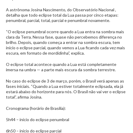
A astrônoma Josina Nascimento, do Observatório Nacional ,
detalha que todo eclipse total da Lua passa por cinco etapas:
penumbral, parcial, total, parcial e penumbral novamente.
“O eclipse penumbral ocorre quando a Lua entra na sombra mais
clara da Terra. Nessa fase, quase não percebemos diferença no
brilho. Depois, quando começa a entrar na sombra escura, tem
início o eclipse parcial, quando vemos a Lua ficando cada vez mais
escura, em formato de mordidinha”, explica.
O eclipse total acontece quando a Lua está completamente
imersa na umbra — a parte mais escura da sombra terrestre.
No caso do eclipse de 3 de março, porém, o Brasil verá apenas as
fases iniciais. “Quando a Lua estiver totalmente eclipsada, ela já
estará abaixo do horizonte para nós. O Brasil não vai ver o eclipse
total”, afirma Josina.
Cronograma (horário de Brasília):
5h44 – início do eclipse penumbral
6h50 – início do eclipse parcial