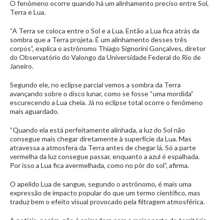
O fenômeno ocorre quando há um alinhamento preciso entre Sol,
Terra e Lua.
“A Terra se coloca entre o Sol e a Lua. Então a Lua fica atrás da
sombra que a Terra projeta. É um alinhamento desses três
corpos”, explica o astrônomo Thiago Signorini Gonçalves, diretor
do Observatório do Valongo da Universidade Federal do Rio de
Janeiro.
Segundo ele, no eclipse parcial vemos a sombra da Terra
avançando sobre o disco lunar, como se fosse “uma mordida”
escurecendo a Lua cheia. Já no eclipse total ocorre o fenômeno
mais aguardado.
“Quando ela está perfeitamente alinhada, a luz do Sol não
consegue mais chegar diretamente à superfície da Lua. Mas
atravessa a atmosfera da Terra antes de chegar lá. Só a parte
vermelha da luz consegue passar, enquanto a azul é espalhada.
Por isso a Lua fica avermelhada, como no pôr do sol”, afirma.
O apelido Lua de sangue, segundo o astrônomo, é mais uma
expressão de impacto popular do que um termo científico, mas
traduz bem o efeito visual provocado pela filtragem atmosférica.