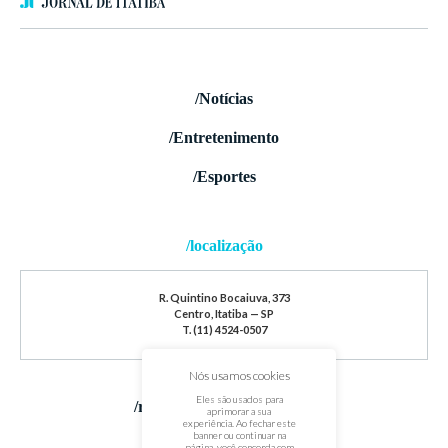
/Notícias
/Entretenimento
/Esportes
/localização
R. Quintino Bocaiuva, 373
Centro, Itatiba — SP
T. (11) 4524-0507
Nós usamos cookies
Eles são usados para
/redes sociais
aprimorar a sua
experiência. Ao fechar este
banner ou continuar na
página, você concorda com