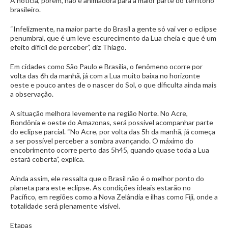
A notícia, porém, não é animadora para a maior parte do território
brasileiro.
“Infelizmente, na maior parte do Brasil a gente só vai ver o eclipse
penumbral, que é um leve escurecimento da Lua cheia e que é um
efeito difícil de perceber”, diz Thiago.
Em cidades como São Paulo e Brasília, o fenômeno ocorre por
volta das 6h da manhã, já com a Lua muito baixa no horizonte
oeste e pouco antes de o nascer do Sol, o que dificulta ainda mais
a observação.
A situação melhora levemente na região Norte. No Acre,
Rondônia e oeste do Amazonas, será possível acompanhar parte
do eclipse parcial. “No Acre, por volta das 5h da manhã, já começa
a ser possível perceber a sombra avançando. O máximo do
encobrimento ocorre perto das 5h45, quando quase toda a Lua
estará coberta”, explica.
Ainda assim, ele ressalta que o Brasil não é o melhor ponto do
planeta para este eclipse. As condições ideais estarão no
Pacífico, em regiões como a Nova Zelândia e ilhas como Fiji, onde a
totalidade será plenamente visível.
Etapas