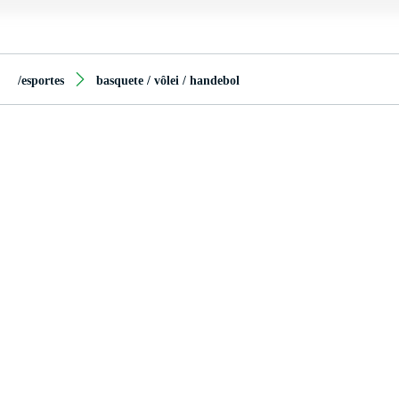
/esportes
basquete / vôlei / handebol