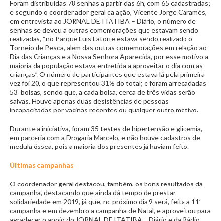
Foram distribuídas 78 senhas a partir das 6h, com 65 cadastradas;
e segundo o coordenador geral da ação, Vicente Jorge Caramés,
em entrevista ao JORNAL DE ITATIBA – Diário, o número de
senhas se deveu a outras comemorações que estavam sendo
realizadas, “no Parque Luís Latorre estava sendo realizado o
Torneio de Pesca, além das outras comemorações em relação ao
Dia das Crianças e a Nossa Senhora Aparecida, por esse motivo a
maioria da população estava entretida a aproveitar o dia com as
crianças”. O número de participantes que estava lá pela primeira
vez foi 20, o que representou 31% do total; e foram arrecadadas
53 bolsas, sendo que, a cada bolsa, cerca de três vidas serão
salvas. Houve apenas duas desistências de pessoas
incapacitadas por vacinas recentes ou qualquer outro motivo.
Durante a iniciativa, foram 35 testes de hipertensão e glicemia,
em parceria com a Drogaria Marcelo, e não houve cadastros de
medula óssea, pois a maioria dos presentes já haviam feito.
Últimas campanhas
O coordenador geral destacou, também, os bons resultados da
campanha, destacando que ainda dá tempo de prestar
solidariedade em 2019, já que, no próximo dia 9 será, feita a 11ª
campanha e em dezembro a campanha de Natal, e aproveitou para
agradecer o apoio do JORNAL DE ITATIBA – Diário e da Rádio