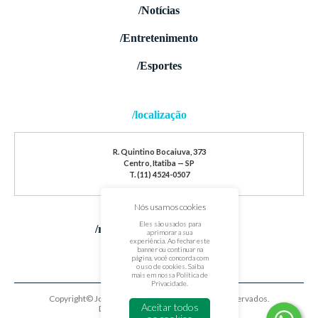
/Notícias
/Entretenimento
/Esportes
/localização
R. Quintino Bocaiuva, 373
Centro, Itatiba — SP
T. (11) 4524-0507
Nós usamos cookies
Eles são usados para
/redes sociais
aprimorar a sua
experiência. Ao fechar este
banner ou continuar na
página, você concorda com
o uso de cookies. Saiba
mais em nossa
Política de
Privacidade
.
Copyright© Jornal de Itatiba. Todos os direitos reservados.
Aceitar todos
Desenvolvido por
oxigenium.co