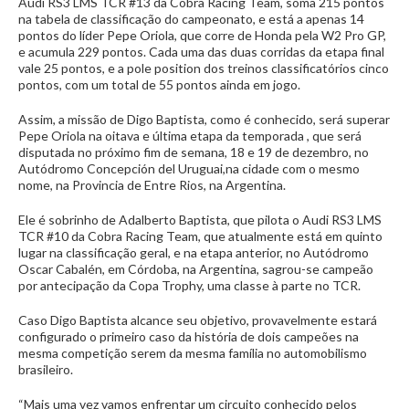
Audi RS3 LMS TCR #13 da Cobra Racing Team, soma 215 pontos
na tabela de classificação do campeonato, e está a apenas 14
pontos do líder Pepe Oriola, que corre de Honda pela W2 Pro GP,
e acumula 229 pontos. Cada uma das duas corridas da etapa final
vale 25 pontos, e a pole position dos treinos classificatórios cinco
pontos, com um total de 55 pontos ainda em jogo.
Assim, a missão de Digo Baptista, como é conhecido, será superar
Pepe Oriola na oitava e última etapa da temporada , que será
disputada no próximo fim de semana, 18 e 19 de dezembro, no
Autódromo Concepción del Uruguai,na cidade com o mesmo
nome, na Provincia de Entre Rios, na Argentina.
Ele é sobrinho de Adalberto Baptista, que pilota o Audi RS3 LMS
TCR #10 da Cobra Racing Team, que atualmente está em quinto
lugar na classificação geral, e na etapa anterior, no Autódromo
Oscar Cabalén, em Córdoba, na Argentina, sagrou-se campeão
por antecipação da Copa Trophy, uma classe à parte no TCR.
Caso Digo Baptista alcance seu objetivo, provavelmente estará
configurado o primeiro caso da história de dois campeões na
mesma competição serem da mesma família no automobilismo
brasileiro.
“Mais uma vez vamos enfrentar um circuito conhecido pelos