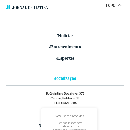
TOPO
/Notícias
/Entretenimento
/Esportes
/localização
R. Quintino Bocaiuva, 373
Centro, Itatiba — SP
T. (11) 4524-0507
Nós usamos cookies
Eles são usados para
/redes sociais
aprimorar a sua
experiência. Ao fechar este