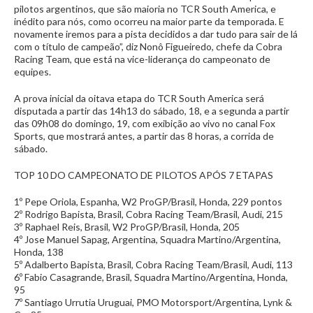
pilotos argentinos, que são maioria no TCR South America, e
inédito para nós, como ocorreu na maior parte da temporada. E
novamente iremos para a pista decididos a dar tudo para sair de lá
com o título de campeão”, diz Nonô Figueiredo, chefe da Cobra
Racing Team, que está na vice-liderança do campeonato de
equipes.
A prova inicial da oitava etapa do TCR South America será
disputada a partir das 14h13 do sábado, 18, e a segunda a partir
das 09h08 do domingo, 19, com exibição ao vivo no canal Fox
Sports, que mostrará antes, a partir das 8 horas, a corrida de
sábado.
TOP 10 DO CAMPEONATO DE PILOTOS APÓS 7 ETAPAS
1º Pepe Oriola, Espanha, W2 ProGP/Brasil, Honda, 229 pontos
2º Rodrigo Bapista, Brasil, Cobra Racing Team/Brasil, Audi, 215
3º Raphael Reis, Brasil, W2 ProGP/Brasil, Honda, 205
4º Jose Manuel Sapag, Argentina, Squadra Martino/Argentina,
Honda, 138
5º Adalberto Bapista, Brasil, Cobra Racing Team/Brasil, Audi, 113
6º Fabio Casagrande, Brasil, Squadra Martino/Argentina, Honda,
95
7º Santiago Urrutia Uruguai, PMO Motorsport/Argentina, Lynk &