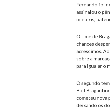
Fernando foi d
assinalou o pên
minutos, batend
O time de Brag
chances desper
acréscimos. Ao
sobre a marcaç
para igualar o 
O segundo temp
Bull Bragantino
cometeu nova p
deixando os do