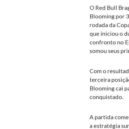
O Red Bull Bra
Blooming por 3 
rodada da Copa 
que iniciou o 
confronto no E
somou seus pri
Com o resultado
terceira posiçã
Blooming cai p
conquistado.
A partida come
a estratégia su