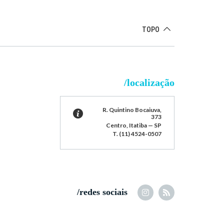
TOPO
/localização
R. Quintino Bocaiuva,
373
Centro, Itatiba — SP
T. (11) 4524-0507
/redes sociais