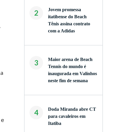
Jovem promessa
2
itatibense do Beach
Tênis assina contrato
,
com a Adidas
Maior arena de Beach
3
Tennis do mundo é
 a
inaugurada em Valinhos
neste fim de semana
Doda Miranda abre CT
4
para cavaleiros em
 e
Itatiba