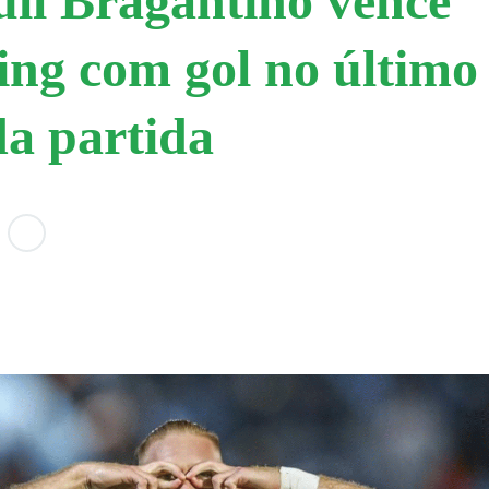
ll Bragantino vence
ng com gol no último
da partida