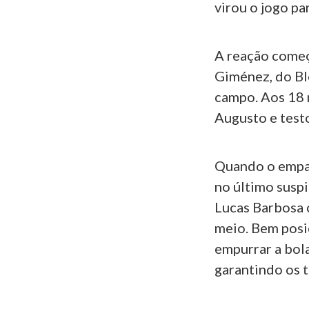
virou o jogo pa
A reação começ
Giménez, do Bl
campo. Aos 18 
Augusto e testo
Quando o empat
no último suspi
Lucas Barbosa 
meio. Bem posi
empurrar a bola
garantindo os t