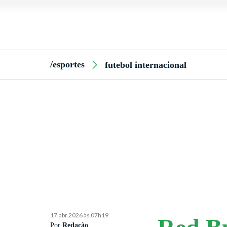
/esportes
futebol internacional
17.abr.2026 às 07h19
Por
Redação