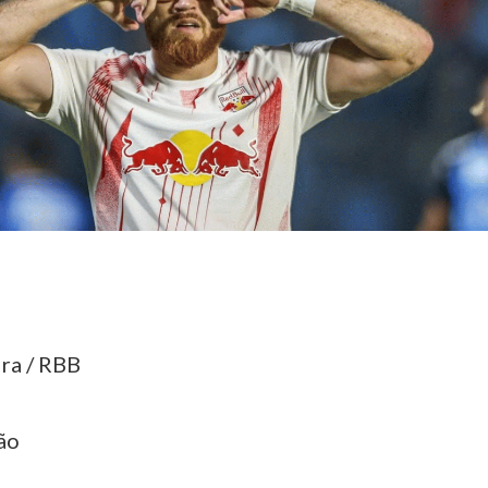
ira / RBB
ão