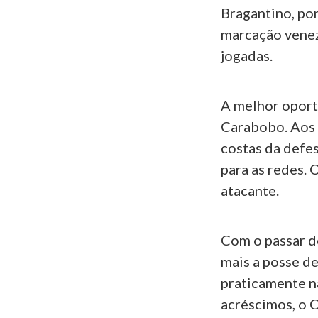
Bragantino, por
marcação venez
jogadas.
A melhor oport
Carabobo. Aos 
costas da defe
para as redes. 
atacante.
Com o passar d
mais a posse de
praticamente nã
acréscimos, o 