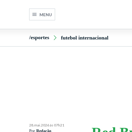
MENU
/esportes
futebol internacional
28.mai.2026 às 07h21
Por
Redação