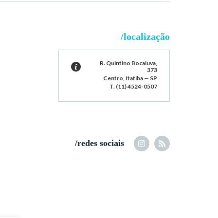
/localização
R. Quintino Bocaiuva,
373
Centro, Itatiba — SP
T. (11) 4524-0507
/redes sociais