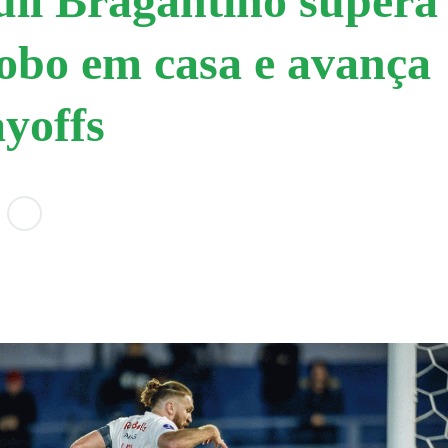
ll Bragantino supera
bo em casa e avança
ayoffs