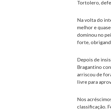
Tortolero, def
Na volta do in
melhor e quase 
dominou no peit
forte, obrigand
Depois de insis
Bragantino con
arriscou de for
livre para apro
Nos acréscimos,
classificação. 