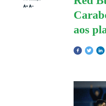
Red Bu
Carabo
aos pl