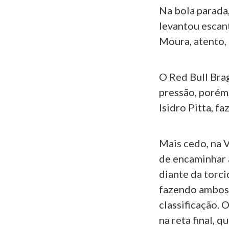
Na bola parada,
levantou escant
Moura, atento, 
O Red Bull Bra
pressão, porém,
Isidro Pitta, fa
Mais cedo, na 
de encaminhar 
diante da torc
fazendo ambos 
classificação. 
na reta final, 