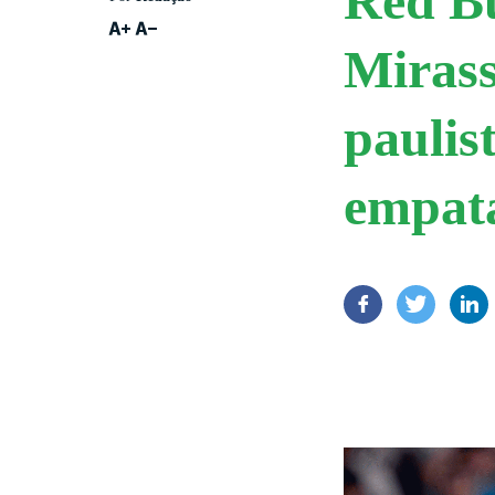
Red Bu
Mirass
paulis
empat