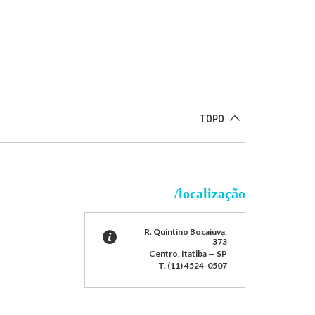
TOPO
/localização
R. Quintino Bocaiuva,
373
Centro, Itatiba — SP
T. (11) 4524-0507