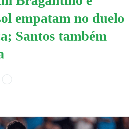
ll Bragantino e
ol empatam no duelo
ta; Santos também
a