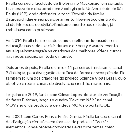
Pirulla cursou a faculdade de Biologia no Mackenzie; em seguida,
fez mestrado e doutorado em Zoologia pela Universidade de São
Paulo (USP), onde defendeu a tese "Revisão da família
Baurusuchidae e seu posicionamento filogenético dentro do
clado Mesoeucrocodylia". Simultaneamente aos estudos, já
trabalhava como professor.
Em 2014 Pirulla foi premiado como o melhor influenciador em
educação nas redes sociais durante o Shorty Awards, evento
anual que homenageia os criadores dos melhores vídeos curtos
nas redes sociais, em todo o mundo.
Dois anos depois, Pirulla e outros 11 parceiros fundaram o canal
Bláblálogia, para divulgação cientifica de forma descomplicada. Ele
também foi um dos criadores do projeto Science Vlogs Brasil, cujo
objetivo é reunir canais de divulgação científica nacionais.
Em julho de 2019, junto com Gilmar Lopes, do site de verificação
de fatos E-farsas, lançou o quadro "Fake em Nóis" no canal
MOV.show, da produtora de vídeos MOV, no portal UOL.
Em 2023, com Carlos Ruas e Emilio Garcia, Pirulla lançou o canal
de divulgação científica em formato de podcast "Os três
elementos", onde recebe convidados e discute temas como