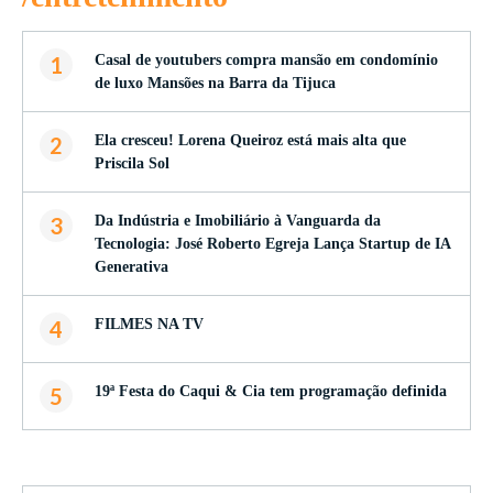
1
Casal de youtubers compra mansão em condomínio
de luxo Mansões na Barra da Tijuca
2
Ela cresceu! Lorena Queiroz está mais alta que
Priscila Sol
3
Da Indústria e Imobiliário à Vanguarda da
Tecnologia: José Roberto Egreja Lança Startup de IA
Generativa
4
FILMES NA TV
5
19ª Festa do Caqui & Cia tem programação definida