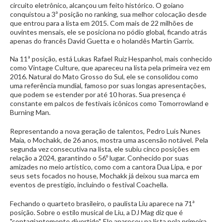
circuito eletrônico, alcançou um feito histórico. O goiano
conquistou a 3ª posição no ranking, sua melhor colocação desde
que entrou para a lista em 2015. Com mais de 22 milhões de
ouvintes mensais, ele se posiciona no pódio global, ficando atrás
apenas do francês David Guetta e o holandês Martin Garrix.
Na 11ª posição, está Lukas Rafael Ruiz Hespanhol, mais conhecido
como Vintage Culture, que apareceu na lista pela primeira vez em
2016. Natural do Mato Grosso do Sul, ele se consolidou como
uma referência mundial, famoso por suas longas apresentações,
que podem se estender por até 10 horas. Sua presença é
constante em palcos de festivais icônicos como Tomorrowland e
Burning Man.
Representando a nova geração de talentos, Pedro Luis Nunes
Maia, o Mochakk, de 26 anos, mostra uma ascensão notável. Pela
segunda vez consecutiva na lista, ele subiu cinco posições em
relação a 2024, garantindo o 56º lugar. Conhecido por suas
amizades no meio artístico, como com a cantora Dua Lipa, e por
seus sets focados no house, Mochakk já deixou sua marca em
eventos de prestígio, incluindo o festival Coachella.
Fechando o quarteto brasileiro, o paulista Liu aparece na 71ª
posição. Sobre o estilo musical de Liu, a DJ Mag diz que é
"contagiantemente divertido". Ele apareceu na lista pela primeira