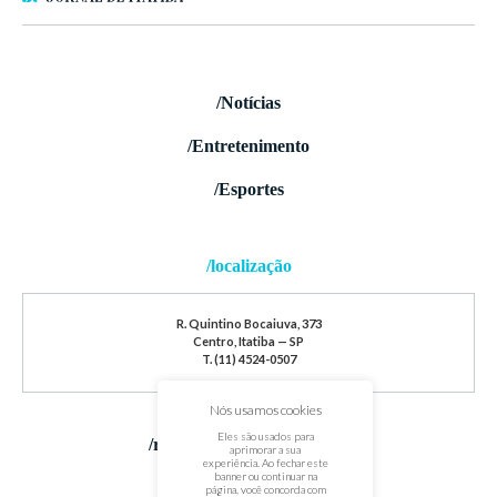
/Notícias
/Entretenimento
/Esportes
/localização
R. Quintino Bocaiuva, 373
Centro, Itatiba — SP
T. (11) 4524-0507
Nós usamos cookies
Eles são usados para
/redes sociais
aprimorar a sua
experiência. Ao fechar este
banner ou continuar na
página, você concorda com