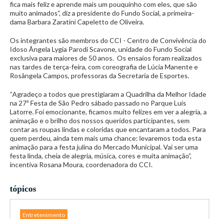
fica mais feliz e aprende mais um pouquinho com eles, que são
muito animados”, diz a presidente do Fundo Social, a primeira-
dama Barbara Zaratini Capeletto de Oliveira.
Os integrantes são membros do CCI - Centro de Convivência do
Idoso Ângela Lygia Parodi Scavone, unidade do Fundo Social
exclusiva para maiores de 50 anos. Os ensaios foram realizados
nas tardes de terça-feira, com coreografia de Lúcia Manente e
Rosângela Campos, professoras da Secretaria de Esportes.
“Agradeço a todos que prestigiaram a Quadrilha da Melhor Idade
na 27ª Festa de São Pedro sábado passado no Parque Luís
Latorre. Foi emocionante, ficamos muito felizes em ver a alegria, a
animação e o brilho dos nossos queridos participantes, sem
contar as roupas lindas e coloridas que encantaram a todos. Para
quem perdeu, ainda tem mais uma chance: levaremos toda esta
animação para a festa julina do Mercado Municipal. Vai ser uma
festa linda, cheia de alegria, música, cores e muita animação”,
incentiva Rosana Moura, coordenadora do CCI.
tópicos
Entretenimento