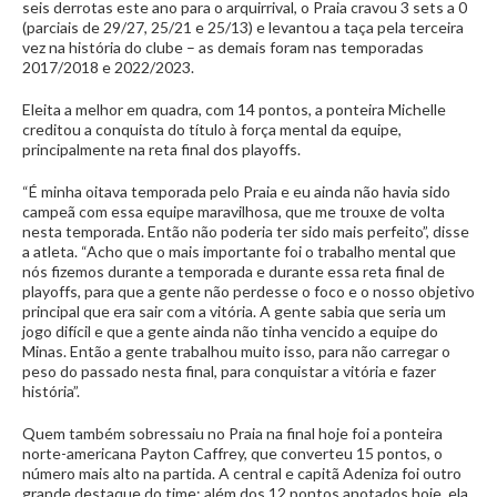
seis derrotas este ano para o arquirrival, o Praia cravou 3 sets a 0
(parciais de 29/27, 25/21 e 25/13) e levantou a taça pela terceira
vez na história do clube – as demais foram nas temporadas
2017/2018 e 2022/2023.
Eleita a melhor em quadra, com 14 pontos, a ponteira Michelle
creditou a conquista do título à força mental da equipe,
principalmente na reta final dos playoffs.
“É minha oitava temporada pelo Praia e eu ainda não havia sido
campeã com essa equipe maravilhosa, que me trouxe de volta
nesta temporada. Então não poderia ter sido mais perfeito”, disse
a atleta. “Acho que o mais importante foi o trabalho mental que
nós fizemos durante a temporada e durante essa reta final de
playoffs, para que a gente não perdesse o foco e o nosso objetivo
principal que era sair com a vitória. A gente sabia que seria um
jogo difícil e que a gente ainda não tinha vencido a equipe do
Minas. Então a gente trabalhou muito isso, para não carregar o
peso do passado nesta final, para conquistar a vitória e fazer
história”.
Quem também sobressaiu no Praia na final hoje foi a ponteira
norte-americana Payton Caffrey, que converteu 15 pontos, o
número mais alto na partida. A central e capitã Adeniza foi outro
grande destaque do time: além dos 12 pontos anotados hoje, ela