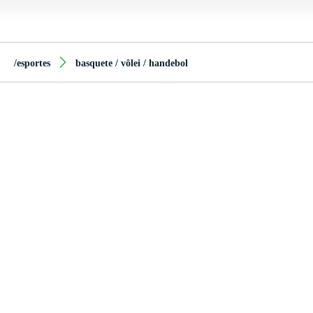
/esportes
basquete / vôlei / handebol