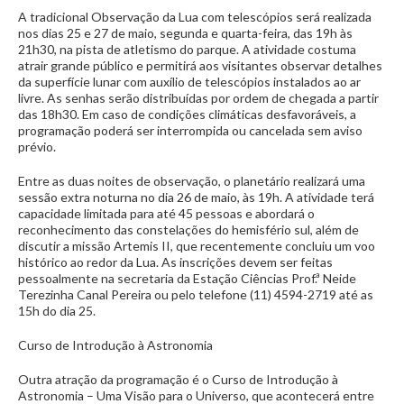
A tradicional Observação da Lua com telescópios será realizada
nos dias 25 e 27 de maio, segunda e quarta-feira, das 19h às
21h30, na pista de atletismo do parque. A atividade costuma
atrair grande público e permitirá aos visitantes observar detalhes
da superfície lunar com auxílio de telescópios instalados ao ar
livre. As senhas serão distribuídas por ordem de chegada a partir
das 18h30. Em caso de condições climáticas desfavoráveis, a
programação poderá ser interrompida ou cancelada sem aviso
prévio.
Entre as duas noites de observação, o planetário realizará uma
sessão extra noturna no dia 26 de maio, às 19h. A atividade terá
capacidade limitada para até 45 pessoas e abordará o
reconhecimento das constelações do hemisfério sul, além de
discutir a missão Artemis II, que recentemente concluiu um voo
histórico ao redor da Lua. As inscrições devem ser feitas
pessoalmente na secretaria da Estação Ciências Prof.ª Neide
Terezinha Canal Pereira ou pelo telefone (11) 4594-2719 até as
15h do dia 25.
Curso de Introdução à Astronomia
Outra atração da programação é o Curso de Introdução à
Astronomia – Uma Visão para o Universo, que acontecerá entre