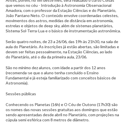
Antes, porém, no fim deste mês, será realizado o curso Coisas
que vemos no céu - Introdução à Astronomia Observacional
Amadora, com o professor da Estação Ciências e do Planetário,
João Pantano Neto. O conteúdo envolve coordenadas celestes,
movimentos dos astros, medidas de distância em astronomia,
estrelas e objetos de deep sky, além de sistemas planetários,
Sistema Sol-Terra-Lua e o básico de instrumentação astronômica.
Serão quatro noites, de 23 a 26/06, das 19h às 21h30, na sala de
aula do Planetário. As inscrições já estão abertas, são limitadas e
devem ser feitas pessoalmente, na Estação Ciências, ao lado
do Planetário, até o dia da primeira aula, 23/06.
São no mínimo dez alunos, com idade a partir dos 12 anos
(recomenda-se que o aluno tenha concluído o Ensino
Fundamental e já esteja familiarizado com conceitos básicos de
Astronomia).
Sessões públicas
Conhecendo os Planetas (16h) e O Céu de Outono (17h30) são
os nomes das novas sessões gratuitas aos domingos que estão
sendo apresentadas desde abril no Planetário, com projeções na
cúpula semi esférica com 8 metros de diâmetro.