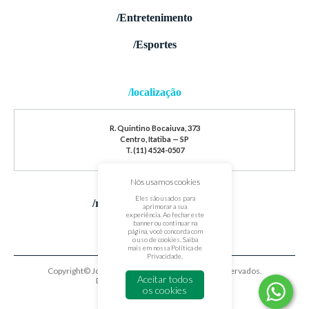
/Entretenimento
/Esportes
/localização
R. Quintino Bocaiuva, 373
Centro, Itatiba — SP
T. (11) 4524-0507
Nós usamos cookies
Eles são usados para
/redes sociais
aprimorar a sua
experiência. Ao fechar este
banner ou continuar na
página, você concorda com
o uso de cookies. Saiba
mais em nossa
Política de
Privacidade
.
Copyright© Jornal de Itatiba. Todos os direitos reservados.
Aceitar todos
Desenvolvido por
oxigenium.co
os cookies