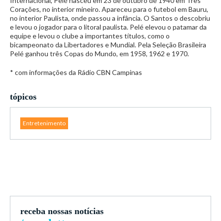
Internacional, Pelé nasceu em 23 de outubro de 1940 em Três
Corações, no interior mineiro. Apareceu para o futebol em Bauru,
no interior Paulista, onde passou a infância. O Santos o descobriu
e levou o jogador para o litoral paulista. Pelé elevou o patamar da
equipe e levou o clube a importantes títulos, como o
bicampeonato da Libertadores e Mundial. Pela Seleção Brasileira
Pelé ganhou três Copas do Mundo, em 1958, 1962 e 1970.
* com informações da Rádio CBN Campinas
tópicos
Entretenimento
receba nossas notícias