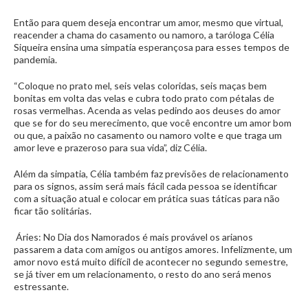
Então para quem deseja encontrar um amor, mesmo que virtual,
reacender a chama do casamento ou namoro, a taróloga Célia
Siqueira ensina uma simpatia esperançosa para esses tempos de
pandemia.
“Coloque no prato mel, seis velas coloridas, seis maças bem
bonitas em volta das velas e cubra todo prato com pétalas de
rosas vermelhas. Acenda as velas pedindo aos deuses do amor
que se for do seu merecimento, que você encontre um amor bom
ou que, a paixão no casamento ou namoro volte e que traga um
amor leve e prazeroso para sua vida”, diz Célia.
Além da simpatia, Célia também faz previsões de relacionamento
para os signos, assim será mais fácil cada pessoa se identificar
com a situação atual e colocar em prática suas táticas para não
ficar tão solitárias.
Áries: No Dia dos Namorados é mais provável os arianos
passarem a data com amigos ou antigos amores. Infelizmente, um
amor novo está muito difícil de acontecer no segundo semestre,
se já tiver em um relacionamento, o resto do ano será menos
estressante.