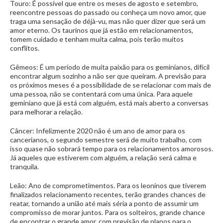
Touro: É possível que entre os meses de agosto e setembro,
reencontre pessoas do passado ou conheça um novo amor, que
traga uma sensação de déjà-vu, mas não quer dizer que será um
amor eterno. Os taurinos que já estão em relacionamentos,
tomem cuidado e tenham muita calma, pois terão muitos
conflitos.
Gêmeos: É um período de muita paixão para os geminianos, difícil
encontrar algum sozinho a não ser que queiram. A previsão para
os próximos meses é a possibilidade de se relacionar com mais de
uma pessoa, não se contentará com uma única. Para aquele
geminiano que já está com alguém, está mais aberto a conversas
para melhorar a relação.
Câncer: Infelizmente 2020 não é um ano de amor para os
cancerianos, o segundo semestre será de muito trabalho, com
isso quase não sobrará tempo para os relacionamentos amorosos.
Já aqueles que estiverem com alguém, a relação será calma e
tranquila.
Leão: Ano de comprometimentos. Para os leoninos que tiverem
finalizados relacionamento recentes, terão grandes chances de
reatar, tornando a união até mais séria a ponto de assumir um
compromisso de morar juntos. Para os solteiros, grande chance
de encontrar o grande amor, com previsão de planos para o