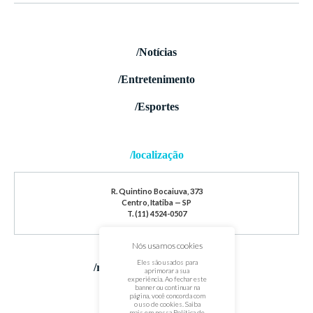
/Notícias
/Entretenimento
/Esportes
/localização
R. Quintino Bocaiuva, 373
Centro, Itatiba — SP
T. (11) 4524-0507
Nós usamos cookies
Eles são usados para
/redes sociais
aprimorar a sua
experiência. Ao fechar este
banner ou continuar na
página, você concorda com
o uso de cookies. Saiba
mais em nossa
Política de