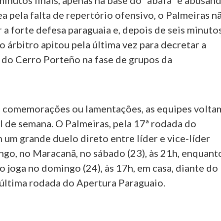
inutos finais, apenas na base do “abafa” e abusan
ea pela falta de repertório ofensivo, o Palmeiras n
 a forte defesa paraguaia e, depois de seis minuto
o árbitro apitou pela última vez para decretar a
a do Cerro Porteño na fase de grupos da
 comemorações ou lamentações, as equipes volta
l de semana. O Palmeiras, pela 17ª rodada do
m um grande duelo direto entre líder e vice-líder
ngo, no Maracanã, no sábado (23), às 21h, enquant
 joga no domingo (24), às 17h, em casa, diante do
 última rodada do Apertura Paraguaio.