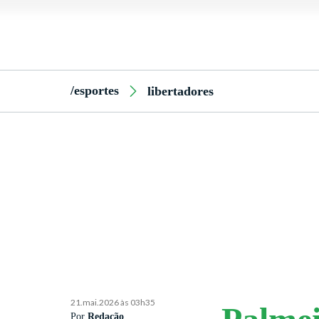
/esportes
libertadores
21.mai.2026 às 03h35
Por
Redação