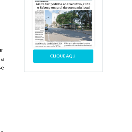
ur
CLIQUE AQUI
da
se
a