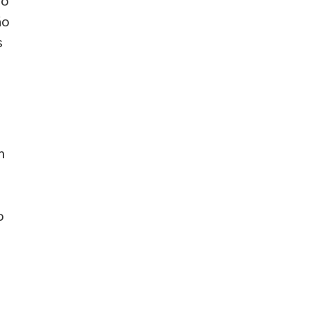
do
ão
s
m
o