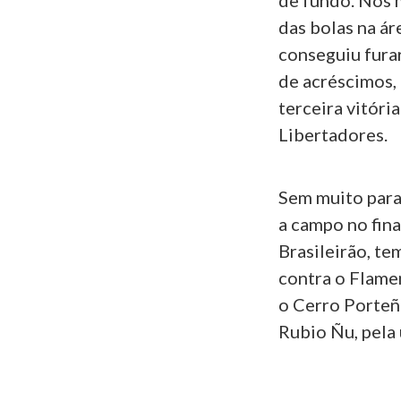
de fundo. Nos m
das bolas na ár
conseguiu furar
de acréscimos, 
terceira vitóri
Libertadores.
Sem muito para
a campo no fina
Brasileirão, te
contra o Flame
o Cerro Porteño
Rubio Ñu, pela