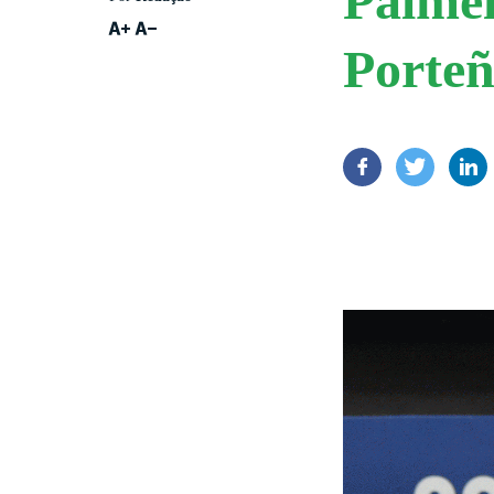
Palmei
Porteñ